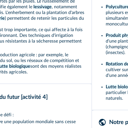
tés par les pluies. Le ruissellement de
ifie également le
lessivage
, notamment
Polycultur
is. L'enherbement ou la plantation d'arbres
plusieurs 
rie
) permettent de retenir les particules du
simultaném
monocultur
st trop importante, ce qui affecte à la fois
ironnant. Des techniques d'irrigation
Produit ph
lus résistantes à la sécheresse permettent
d'une plant
(champignon
(insectes).
oduction agricole : par exemple, le
u sol, ou les réseaux de compétition et
Rotation d
lutte biologique
sont des moyens réalistes
cultiver su
ités agricoles.
d'une année
Lutte biol
particulier
 du futur
[activité 4]
naturels.
e défi :
ive une population mondiale sans cesse
Notre p