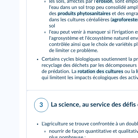
les sols, affectés par l'
érosion
, sont empor
l'eau dans un sol trop peu consolidé ampl
des
produits phytosanitaires
et des engra
dans les cultures céréalières (
agroforeste
sol
l'eau peut venir à manquer si l'irrigation e
l'agrosystème et l'écosystème naturel env
contrôlée ainsi que le choix de variétés p
de limiter ce problème.
Certains cycles biologiques soutiennent la pr
recyclage des déchets par les décomposeurs d
de prédation. La
rotation des cultures
ou la
qui limitent les impacts écologiques des activ
La science, au service des défis
3
L'agriculture se trouve confrontée à un doubl
nourrir de façon quantitative et qualitat
plus nombreuse ;