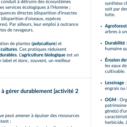
s conduit à détruire des écosystèmes
synthèse ch
 des services écologiques à l'Homme ;
soit par de
équences directes (disparition d'insectes
lutte.
 (disparition d'oiseaux, espèces
res). Par ailleurs, leur emploi à outrance
Agroforest
ntes de ravageurs.
arbres à un
Durabilité
:
tion de plantes (
polyculture
) et
humaine qui
 cultures
. Ces pratiques réduisent
durables
. L'
agriculture biologique
est un
Érosion des
 label et donc, souvent, un meilleur
les eaux de
cultivable.
Lessivage
:
engrais ou 
s à gérer durablement
[activité 2
OGM
: Org
patrimoine 
gène(s) d'u
ve peut amener à épuiser des ressources
caractérist
tent :
herbicide, 