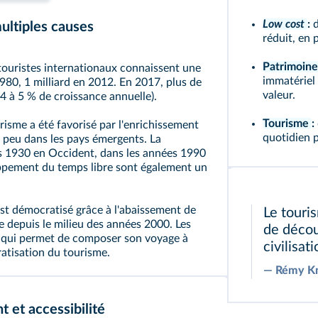
Low cost
:
d
ultiples causes
réduit, en 
Patrimoin
touristes internationaux connaissent une
immatériel 
1980, 1 milliard en 2012. En 2017, plus de
valeur.
(4 à 5 % de croissance annuelle).
Tourisme
:
risme a été favorisé par l'enrichissement
quotidien 
 peu dans les pays émergents. La
es 1930 en Occident, dans les années 1990
oppement du temps libre sont également un
est démocratisé grâce à l'abaissement de
Le touri
 depuis le milieu des années 2000. Les
de décou
t qui permet de composer son voyage à
civilisat
atisation du tourisme.
―
Rémy Kn
 et accessibilité