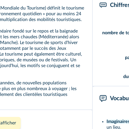
Chiffre
Mondiale du Tourisme) définit le
tourisme
ronnement quotidien » pour au moins 24
multiplication des mobilités touristiques.
éaire fondé sur le repos et la baignade
nombre de to
ant les mers chaudes (Méditerranée) alors
 (Manche). Le tourisme de sports d'hiver
notamment par le succès des Jeux
e tourisme peut également être culturel,
p
storiques, de musées ou de festivals. Un
jourd'hui, les motifs se conjuguent et se
du
années, de nouvelles populations
e plus en plus nombreux à voyager ; les
ement des clientèles touristiques
Vocabul
Imaginaire
'afficher
un lieu.