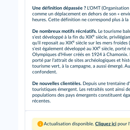
Une définition dépassée ?
L'OMT (Organisation 
comme un déplacement en dehors de son « envi
heures. Cette définition ne correspond plus à la 
De nombreux motifs récréatifs.
Le tourisme baln
e
s'est développé à la fin du XIX
siècle, privilégi
e
qu'il reposait au XIX
siècle sur les mers froides
e
s'est également développé au XX
siècle, porté 
Olympiques d'Hiver créés en 1924 à Chamonix. L
porté par l'attrait de sites archéologiques et hi
tourisme vert, à la campagne, a aussi émergé. Au
confondent.
De nouvelles clientèles.
Depuis une trentaine d'
touristiques émergent. Les retraités sont ainsi d
populations des pays émergents constituent égal
récentes.
Actualisation disponible.
Cliquez ici
pour l