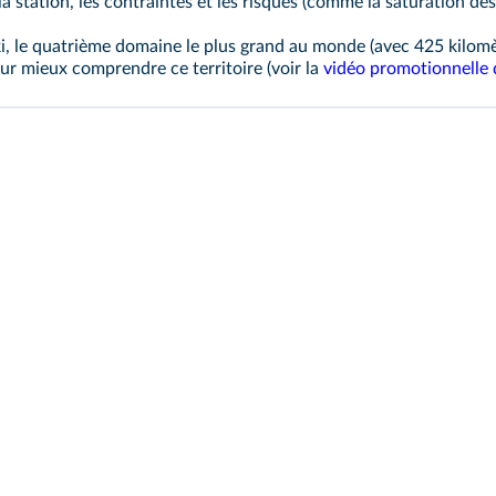
 la station, les contraintes et les risques (comme la saturation d
ki, le quatrième domaine le plus grand au monde (avec 425 kilom
our mieux comprendre ce territoire (voir la
vidéo promotionnelle d