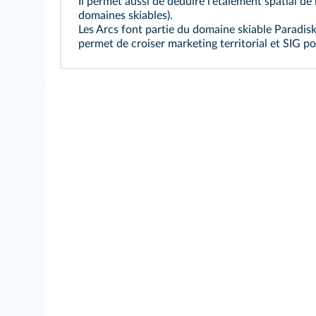
Il permet aussi de déduire l'étalement spatial de
domaines skiables).
Les Arcs font partie du domaine skiable Paradis
permet de croiser marketing territorial et SIG p