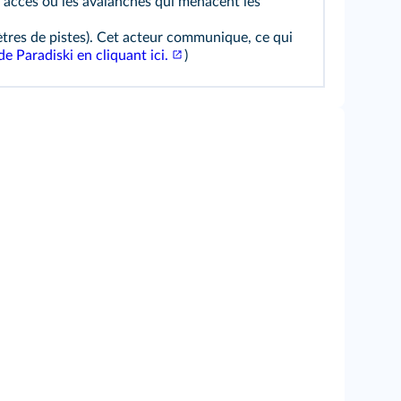
es accès ou les avalanches qui menacent les
ètres de pistes). Cet acteur communique, ce qui
e Paradiski en cliquant ici.
)