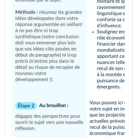
entendue par le sujet.
militaire et que so
rayonnement
Méthode :
résumez les grandes
linguistique et cult
idées développées dans votre
conforte sa capaci
réponse argumentée en veillant
d'influence.
à ne pas être ni trop
Soulignez ensuite 
synthétique (votre conclusion
rôle économique e
doit vous emmener plus loin
financier dans la
que vos idées-clés posées en
mondialisation en
début de paragraphe) ni trop
apportant certaine
précis (n'entrez plus dans le
nuances telles que
détail au risque de recopier de
recul de son rang 
nouveau votre
à la montée en
développement !).
puissance des pay
émergents.
Vous pouvez ici ouvrir
Au brouillon :
Étape 2
votre sujet en indiqua
que les projections
dégagez des perspectives pour
actuelles prévoient un
ouvrir le sujet vers une nouvelle
recul de la puissance
réflexion.
économique française