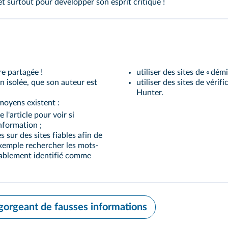
t surtout pour développer son esprit critique !
re partagée !
utiliser des sites de « démi
n isolée, que son auteur est
utiliser des sites de véri
Hunter.
 moyens existent :
l'article pour voir si
information ;
sur des sites fiables afin de
exemple rechercher les mots-
alablement identifié comme
gorgeant de fausses informations