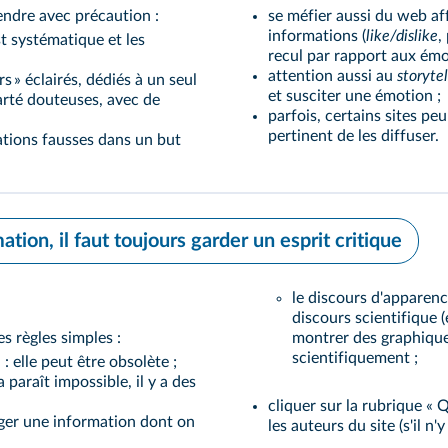
rendre avec précaution :
se méfier aussi du web aff
informations (
like/dislike
,
st systématique et les
recul par rapport aux émo
attention aussi au
storytel
s » éclairés, dédiés à un seul
et susciter une émotion ;
arté douteuses, avec de
parfois, certains sites peu
pertinent de les diffuser.
mations fausses dans un but
tion, il faut toujours garder un esprit critique
le discours d'apparence
discours scientifique (
 règles simples :
montrer des graphique
scientifiquement ;
 : elle peut être obsolète ;
a paraît impossible, il y a des
cliquer sur la rubrique «
ager une information dont on
les auteurs du site (s'il n'