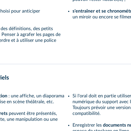
hoisi pour anticiper
s'entraîner et se chronomét
un miroir ou encore se film
des définitions, des petits
 Penser à agrafer les pages de
dre et à utiliser une police
iels
tion
: une affiche, un diaporama
Si l'oral doit en partie utiliser
se en scène théâtrale, etc.
numérique du support avec l'o
Toujours prévoir une versio
rets
peuvent être présentés,
compatibilité.
te, une manipulation ou une
Enregistrer les
documents n