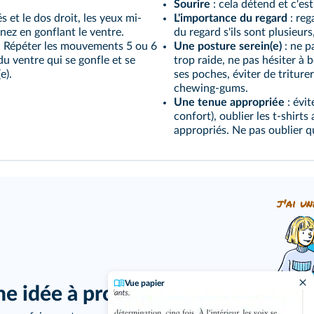
Sourire
: cela détend et c'es
 et le dos droit, les yeux mi-
L'importance du regard
: reg
 nez en gonflant le ventre.
du regard s'ils sont plusieurs
e. Répéter les mouvements 5 ou 6
Une posture serein(e)
: ne p
du ventre qui se gonfle et se
trop raide, ne pas hésiter à 
e).
ses poches, éviter de tritur
chewing-gums.
Une tenue appropriée
: évit
confort), oublier les t-shir
appropriés. Ne pas oublier q
j'ai un
Vue papier
ne idée à proposer ?