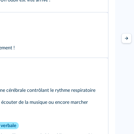
Un oubli est vite arrivé !
ement !
zone cérébrale contrôlant le rythme respiratoire
, écouter de la musique ou encore marcher
 verbale