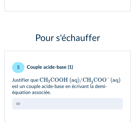
Pour s'échauffer
Couple acide-base (1)
5
−
CH
COOH (aq)/CH
COO
(aq)
Justifier que
3
3
est un couple acide-base en écrivant la demi-
équation associée.