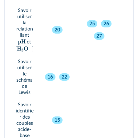
Savoir
utiliser
la
25
26
relation
20
liant
27
pH
et
+
[
H
O
]
3
Savoir
utiliser
le
16
22
schéma
de
Lewis
Savoir
identifie
r des
15
couples
acide-
base