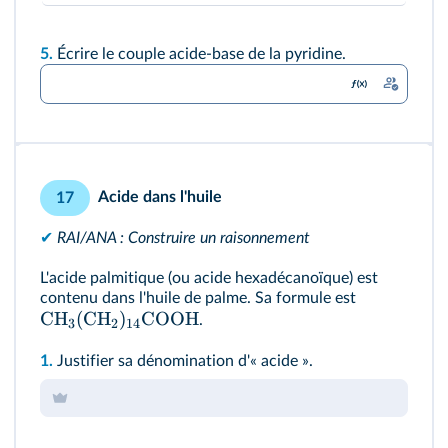
5.
Écrire le couple acide-base de la pyridine.
Acide dans l'huile
17
✔
RAI/ANA : Construire un raisonnement
L'acide palmitique (ou acide hexadécanoïque) est
contenu dans l'huile de palme. Sa formule est
CH
(
CH
)
COOH
.
3
2
14
1.
Justifier sa dénomination d'« acide ».