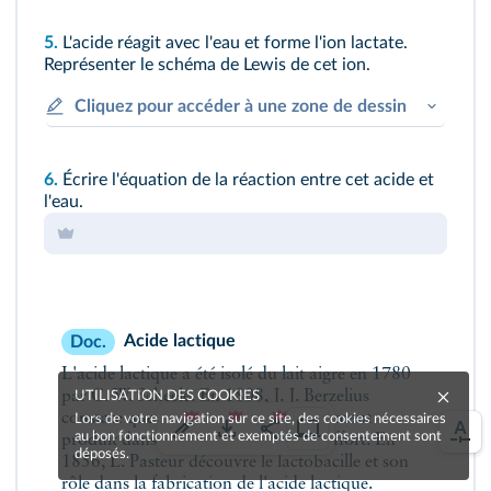
5.
L'acide réagit avec l'eau et forme l'ion lactate.
Représenter le schéma de Lewis de cet ion.
Cliquez pour accéder à une zone de dessin
6.
Écrire l'équation de la réaction entre cet acide et
l'eau.
Acide lactique
Doc.
L'acide lactique a été isolé du lait aigre en 1780
par C. W. Scheele. En 1808, J. J. Berzelius
UTILISATION DES COOKIES
constate que l'acide lactique est également
Lors de votre navigation sur ce site, des cookies nécessaires
au bon fonctionnement et exemptés de consentement sont
produit dans des muscles pendant l'effort. En
déposés.
1856, L. Pasteur découvre le lactobacille et son
rôle dans la fabrication de l'acide lactique.