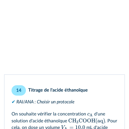
Titrage de l'acide éthanoïque
14
✔
RAI/ANA : Choisir un protocole
c
On souhaite vérifier la concentration
d'une
A
CH
COOH(aq)
solution d'acide éthanoïque
. Pour
3
=
10
,
0
V
cela, on dose un volume
mL d'acide
A