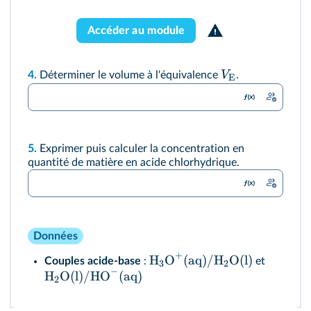
Accéder au module
V
4.
Déterminer le volume à l'équivalence
.
E
5.
Exprimer puis calculer la concentration en
quantité de matière en acide chlorhydrique.
Données
+
H
O
(aq)/
H
O(l)
Couples acide‑base
:
et
3
2
−
H
O(l)/
HO
(aq)
2