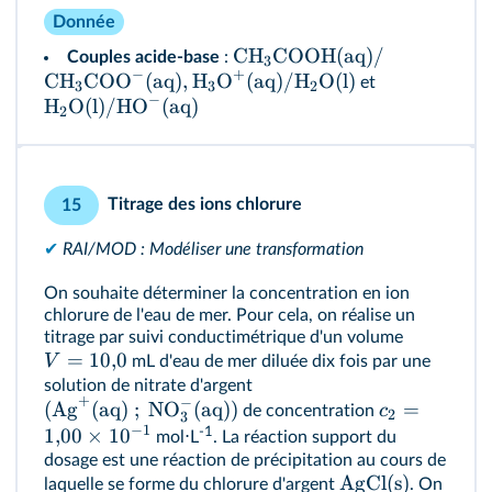
Donnée
CH
COOH(aq)
/
Couples acide‑base
:
3
−
+
CH
COO
(aq)
,
H
O
(aq)/
H
O(l)
et
3
3
2
−
H
O(l)/
HO
(aq)
2
Titrage des ions chlorure
15
✔
RAI/MOD : Modéliser une transformation
On souhaite déterminer la concentration en ion
chlorure de l'eau de mer. Pour cela, on réalise un
titrage par suivi conductimétrique d'un volume
=
10
,
0
V
mL d'eau de mer diluée dix fois par une
solution de nitrate d'argent
+
−
(Ag
(aq)
;
NO
(aq))
=
c
de concentration
2
3
−
1
1
,
00
×
1
0
-1
mol⋅L
. La réaction support du
dosage est une réaction de précipitation au cours de
AgCl(s)
laquelle se forme du chlorure d'argent
. On