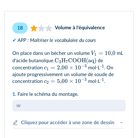
Volume à l'équivalence
18
✔
APP : Maîtriser le vocabulaire du cours
=
10
,
0
V
On place dans un bécher un volume
mL
1
C
H
COOH(aq)
d'acide butanoïque
de
3
7
−
3
=
2
,
00
×
1
0
-1
c
concentration
mol⋅L
. On
1
ajoute progressivement un volume de soude de
−
3
=
5
,
00
×
1
0
-1
c
concentration
mol⋅L
.
2
1.
Faire le schéma du montage.
Cliquez pour accéder à une zone de dessin