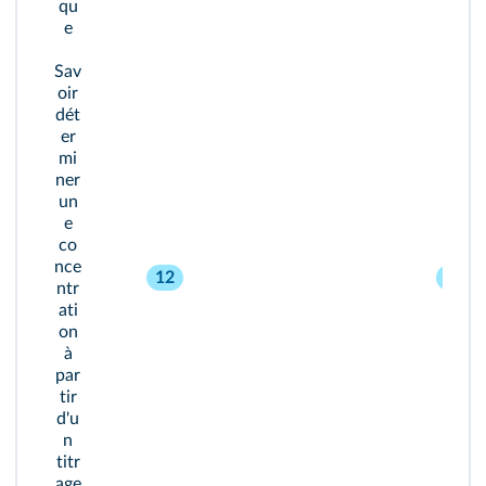
qu
e
Sav
oir
dét
er
mi
ner
un
e
co
nce
12
30
ntr
ati
on
à
par
tir
d'u
n
titr
age