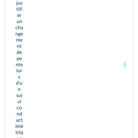
jus
tifi
er
un
cha
nge
me
nt
de
pe
nte
24
lor
s
d'u
n
sui
vi
co
nd
uct
imé
triq