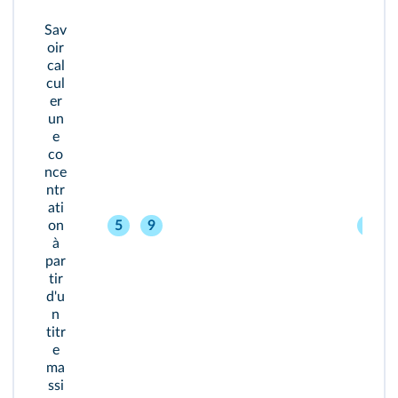
Sav
oir
cal
cul
er
un
e
co
nce
ntr
ati
on
5
9
31
à
par
tir
d'u
n
titr
e
ma
ssi