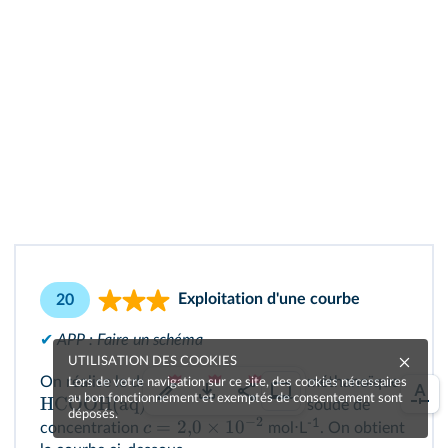
Exploitation d'une courbe
20
✔
APP : Faire un schéma
UTILISATION DES COOKIES
20
On réalise le dosage de
mL d'acide méthanoïque
Lors de votre navigation sur ce site, des cookies nécessaires
au bon fonctionnement et exemptés de consentement sont
HCOOH(aq)
dilué dix fois par de la soude de
déposés.
−
2
=
2
,
0
×
1
0
-1
c
concentration
mol⋅L
. On obtient