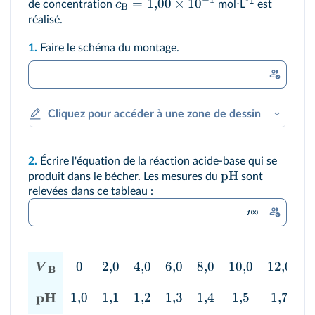
=
1
,
00
×
1
0
-1
c
de concentration
mol⋅L
est
B
réalisé.
1.
Faire le schéma du montage.
Cliquez pour accéder à une zone de dessin
2.
Écrire l'équation de la réaction acide‑base qui se
pH
produit dans le bécher. Les mesures du
sont
relevées dans ce tableau :
0
2
,
0
4
,
0
6
,
0
8
,
0
10
,
0
12
,
0
1
V
B
pH
1
,
0
1
,
1
1
,
2
1
,
3
1
,
4
1
,
5
1
,
7