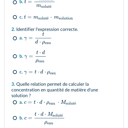
=
t
b.
m
solut
ˊ
e
=
⋅
t
m
m
c.
solut
ˊ
e
solution
2.
Identifier l'expression correcte.
t
=
γ
a.
⋅
d
ρ
eau
⋅
t
d
=
γ
b.
ρ
eau
=
⋅
⋅
γ
t
d
ρ
c.
eau
3.
Quelle relation permet de calculer la
concentration en quantité de matière d'une
solution ?
=
⋅
⋅
⋅
c
t
d
ρ
M
a.
eau
solut
ˊ
e
⋅
⋅
t
d
M
solut
ˊ
e
=
c
b.
ρ
eau