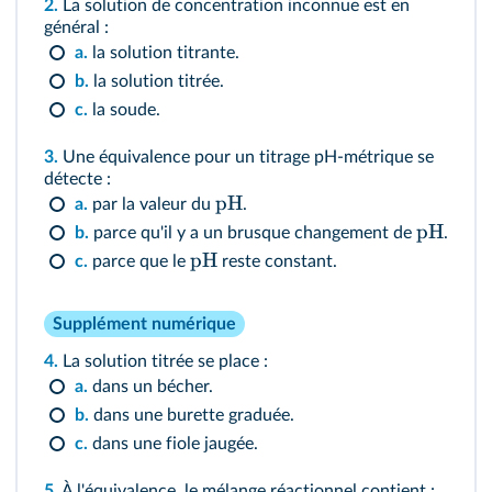
2.
La solution de concentration inconnue est en
général :
a.
la solution titrante.
b.
la solution titrée.
c.
la soude.
3.
Une équivalence pour un titrage pH‑métrique se
détecte :
pH
a.
par la valeur du
.
pH
b.
parce qu'il y a un brusque changement de
.
pH
c.
parce que le
reste constant.
Supplément numérique
4.
La solution titrée se place :
a.
dans un bécher.
b.
dans une burette graduée.
c.
dans une fiole jaugée.
5.
À l'équivalence, le mélange réactionnel contient :