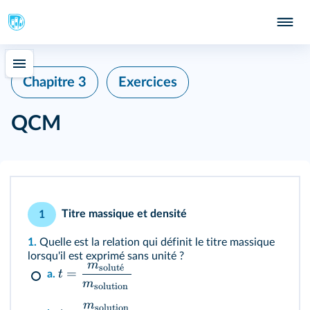
Chapitre 3
Exercices
QCM
Titre massique et densité
1
1.
Quelle est la relation qui définit le titre massique
lorsqu'il est exprimé sans unité ?
m
solut
ˊ
e
=
t
a.
m
solution
m
solution