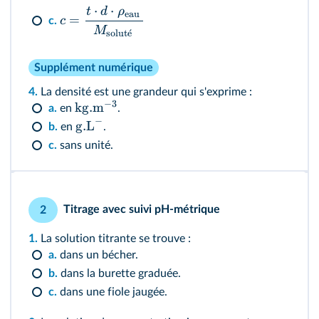
⋅
⋅
t
d
ρ
eau
=
c
c.
M
solut
ˊ
e
Supplément numérique
4.
La densité est une grandeur qui s'exprime :
−
3
kg
.
m
a.
en
.
−
g
.
L
b.
en
.
c.
sans unité.
Titrage avec suivi pH-métrique
2
1.
La solution titrante se trouve :
a.
dans un bécher.
b.
dans la burette graduée.
c.
dans une fiole jaugée.