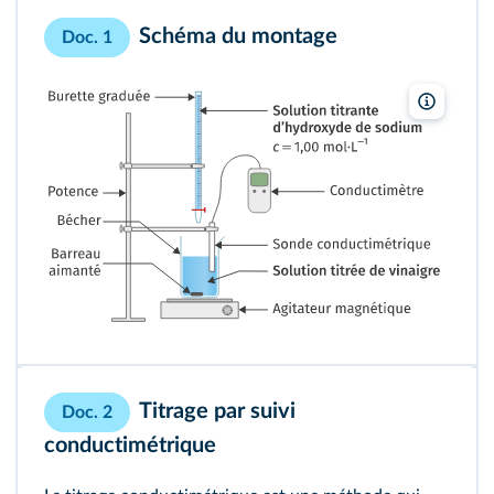
Schéma du montage
Doc. 1
Lelivresc
Titrage par suivi
Doc. 2
conductimétrique