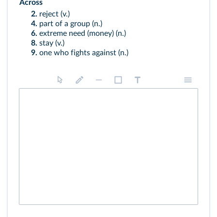
Across
2.
reject (v.)
4.
part of a group (n.)
6.
extreme need (money) (n.)
8.
stay (v.)
9.
one who fights against (n.)