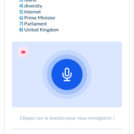
3)
island
4)
diversity
5)
Internet
6)
Prime Minister
7)
Parliament
8)
United Kingdom
Cliquez sur le bouton pour vous enregistrer !