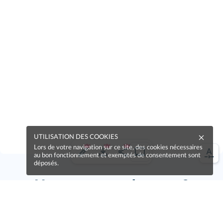
UTILISATION DES COOKIES
Lors de votre navigation sur ce site, des cookies nécessaires
au bon fonctionnement et exemptés de consentement sont
déposés.
Une erreur sur la page ?
Une idée à proposer ?
Nos manuels sont collaboratifs, n'hésitez pas à