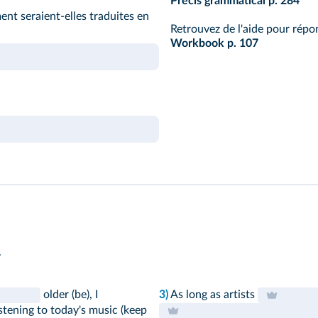
Précis grammatical p. 284
nt seraient‑elles traduites en
Retrouvez de l'aide pour répo
Workbook p. 107
.
older (be), I
3)
As long as artists
stening to today's music (keep