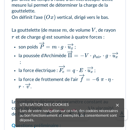
mesure lui permet de déterminer la charge de la
gouttelette.
(
)
O
x
On définit l'axe
vertical, dirigé vers le bas.
m
V
La gouttelette (de masse
, de volume
, de rayon
r
q
et de charge
) est soumise à quatre forces :
=
⋅
⋅
P
m
g
u
son poids
;
x
Π
=
−
⋅
⋅
⋅
V
ρ
g
u
la poussée d'Archimède
ai
r
x
;
=
⋅
⋅
F
q
E
u
la force électrique :
;
e
x
=
−
6
⋅
⋅
f
π
η
la force de frottement de l'air
⋅
r
v
.
η
Le symbole
désigne un paramètre constant au
UTILISATION DES COOKIES
cours de l'expérience, correspondant à la viscosité
Lors de votre navigation sur ce site, des cookies nécessaires
de l'air.
au bon fonctionnement et exemptés de consentement sont
déposés.
Questions préliminaire :