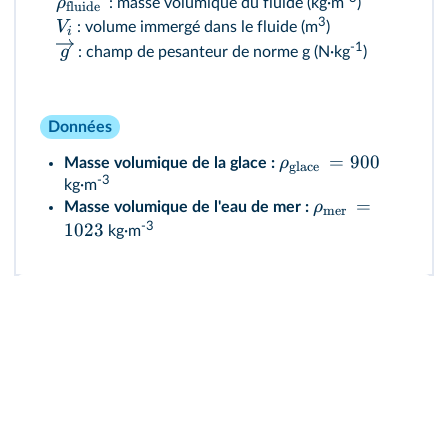
ρ
: masse volumique du fluide (kg·m
)
fluide
3
V
: volume immergé dans le fluide (m
)
i
-1
g
: champ de pesanteur de norme g (N·kg
)
Données
=
900
ρ
Masse volumique de la glace :
glace
-3
kg·m
=
ρ
Masse volumique de l'eau de mer :
mer
1023
-3
kg·m