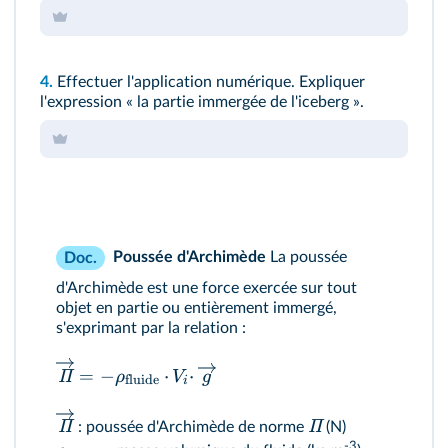
4.
Effectuer l'application numérique. Expliquer
l'expression « la partie immergée de l'iceberg ».
Poussée d'Archimède
La poussée
Doc.
d'Archimède est une force exercée sur tout
objet en partie ou entièrement immergé,
s'exprimant par la relation :
=
−
⋅
⋅
Π
ρ
V
g
fluide
i
Π
Π
: poussée d'Archimède de norme
(N)
-3