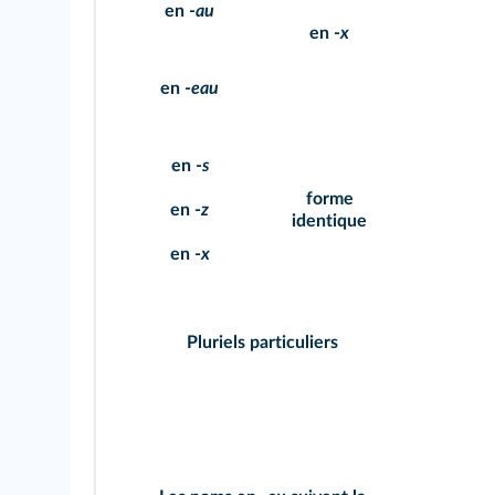
en -
au
en -
x
en -
eau
en -
s
forme
en -
z
identique
en -
x
Pluriels particuliers