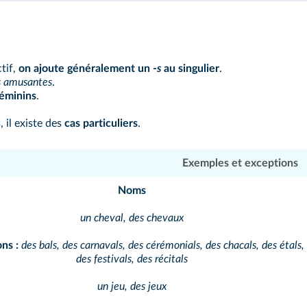
tif,
on ajoute généralement
un -
s
au singulier
.
es amusantes
.
féminins
.
 il existe des
cas particuliers
.
Exemples et exceptions
Noms
un cheval, des chevaux
ons
:
des bals, des
carnavals, des cérémonials,
des chacals, des étals,
des
festivals, des récitals
un jeu, des jeux