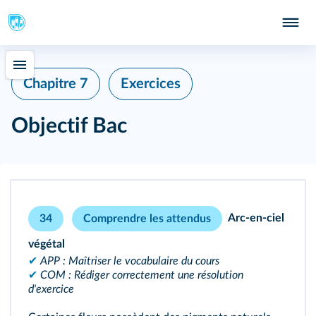
Chapitre 7
Exercices
Objectif Bac
Arc-en-ciel
34
Comprendre les attendus
végétal
✔
APP : Maîtriser le vocabulaire du cours
✔
COM : Rédiger correctement une résolution
d'exercice