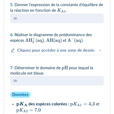
5.
Donner l'expression de la constante d'équilibre de
K
la réaction en fonction de
.
A1
6.
Réaliser le diagramme de prédominance des
+
−
AH
(aq)
AH(aq)
A
(aq)
espèces
,
et
.
2
Cliquez pour accéder à une zone de dessin
pH
7.
Déterminer le domaine de
pour lequel la
molécule est bleue.
Données
p
p
=
4
,
3
K
K
des espèces colorées :
et
A
A1
p
=
7
,
0
K
A2