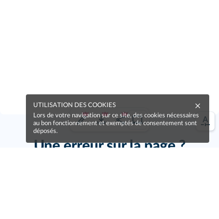
UTILISATION DES COOKIES
Lors de votre navigation sur ce site, des cookies nécessaires
au bon fonctionnement et exemptés de consentement sont
déposés.
Une erreur sur la page ?
Une idée à proposer ?
Nos manuels sont collaboratifs, n'hésitez pas à
nous en faire part.
Je contribue !