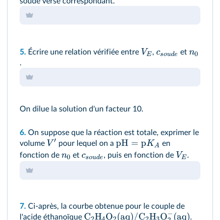
soude versé correspondant.
V
c
n
5.
Écrire une relation vérifiée entre
,
et
0
E
so
u
d
e
.
On dilue la solution d'un facteur 10.
6.
On suppose que la réaction est totale, exprimer le
′
pH
=
p
V
K
volume
pour lequel on a
en
A
n
c
V
fonction de
et
, puis en fonction de
.
0
so
u
d
e
E
7.
Ci‑après, la courbe obtenue pour le couple de
−
C
H
O
(
aq
)
/
C
H
O
(
aq
)
l'acide éthanoïque
.
2
4
2
2
3