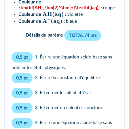
Couleur de
\textbf{AH}_\bm{2}^\bm{+}\textbf{(aq)}
:
rouge
AH(aq)
Couleur de
:
violette
−
A
(aq)
Couleur de
:
bleue
Détails du barème
TOTAL /4 pts
1.
Écrire une équation acide-base sans
0,5 pt
oublier les états physiques.
2.
Écrire la constante d'équilibre.
0,5 pt
3.
Effectuer le calcul littéral.
0,5 pt
3.
Effectuer un calcul et conclure.
0,5 pt
4.
Écrire une équation acide-base sans
0,5 pt