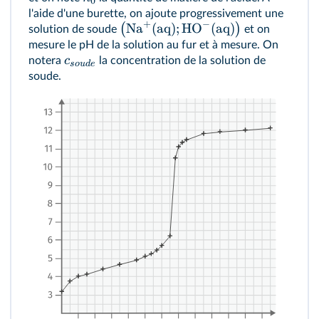
0
l'aide d'une burette, on ajoute progressivement une
+
−
Na
(
aq
)
;
HO
(
aq
)
(
)
solution de soude
et on
mesure le pH de la solution au fur et à mesure. On
c
notera
la concentration de la solution de
so
u
d
e
soude.