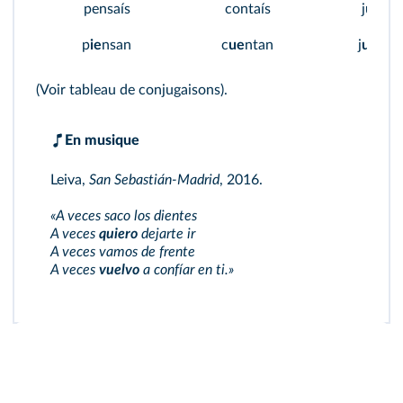
pensaís
contaís
jugaís
p
ie
nsan
c
ue
ntan
j
ue
gan
(Voir tableau de conjugaisons).
En musique
Leiva,
San Sebastián-Madrid
, 2016.
«A veces saco los dientes
A veces
quiero
dejarte ir
A veces vamos de frente
A veces
vuelvo
a confíar en ti.»