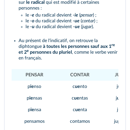
sur
le radical
qui est modifié à certaines
personnes :
le
-e
du radical devient
-ie
(
pensar
) ;
le
-o
du radical devient
-ue
(
contar
) ;
le
-u
du radical devient
-ue
(
jugar
).
Au présent de l'indicatif, on retrouve la
re
diphtongue
à toutes les personnes sauf aux 1
e
et 2
personnes du pluriel
, comme le verbe venir
en français.
PENSAR
CONTAR
JUGAR
p
ie
nso
c
ue
nto
j
ue
go
p
ie
nsas
c
ue
ntas
j
ue
gas
p
ie
nsa
c
ue
nta
j
ue
ga
pensamos
contamos
jugamo