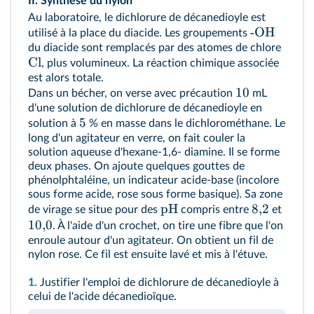
II. Synthèse du nylon
Au laboratoire, le dichlorure de décanedioyle est
-OH
utilisé à la place du diacide. Les groupements
du diacide sont remplacés par des atomes de chlore
Cl
, plus volumineux. La réaction chimique associée
est alors totale.
10
Dans un bécher, on verse avec précaution
mL
d'une solution de dichlorure de décanedioyle en
5
solution à
% en masse dans le dichlorométhane. Le
long d'un agitateur en verre, on fait couler la
solution aqueuse d'hexane-1,6- diamine. Il se forme
deux phases. On ajoute quelques gouttes de
phénolphtaléine, un indicateur acide-base (incolore
sous forme acide, rose sous forme basique). Sa zone
pH
8
,
2
de virage se situe pour des
compris entre
et
10
,
0
. À l'aide d'un crochet, on tire une fibre que l'on
enroule autour d'un agitateur. On obtient un fil de
nylon rose. Ce fil est ensuite lavé et mis à l'étuve.
1.
Justifier l'emploi de dichlorure de décanedioyle à
celui de l'acide décanedioïque.