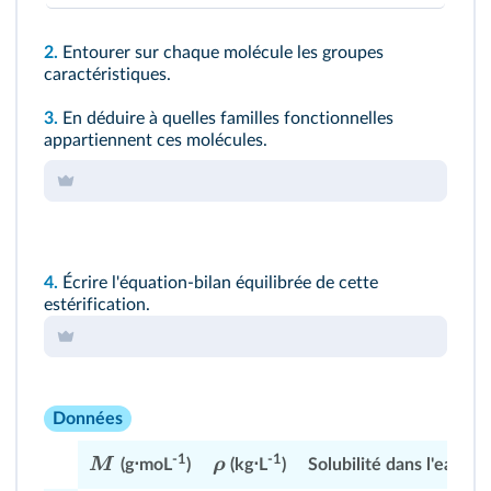
2.
Entourer sur chaque molécule les groupes
caractéristiques.
3.
En déduire à quelles familles fonctionnelles
appartiennent ces molécules.
4.
Écrire l'équation-bilan équilibrée de cette
estérification.
Données
-1
-1
M
ρ
(g⋅moL
)
(kg⋅L
)
Solubilité dans l'eau