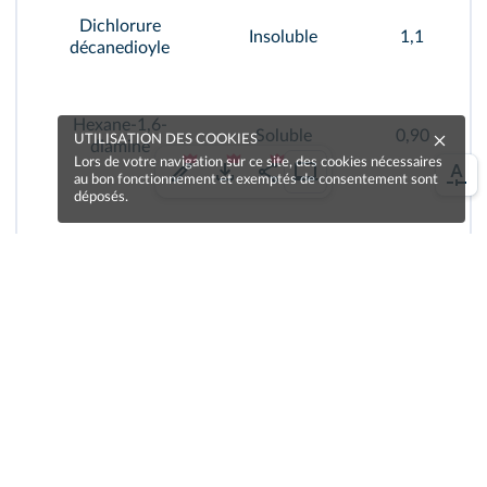
Dichlorure
Insoluble
1,1
décanedioyle
Hexane-1,6-
Soluble
0,90
UTILISATION DES COOKIES
diamine
Lors de votre navigation sur ce site, des cookies nécessaires
au bon fonctionnement et exemptés de consentement sont
déposés.
Dichlorométhan
Insoluble
1,3
e
-1
(C)
=
12
,
0
M
Masses molaires :
g⋅mol
,
-1
-1
(H)
=
1
,
0
(O)
=
16
,
0
M
M
g⋅mol
et
g⋅mol