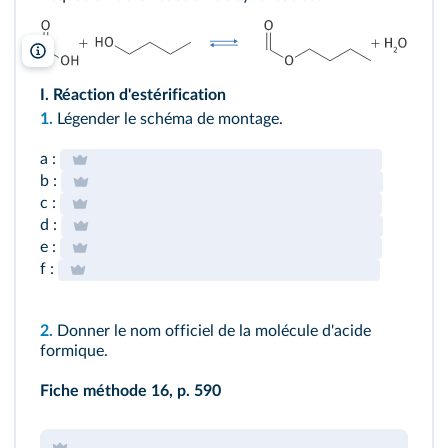
lelivrescolaire.fr
I. Réaction d'estérification
1.
Légender le schéma de montage.
a :
b :
c :
d :
e :
f :
2.
Donner le nom officiel de la molécule d'acide
formique.
Fiche méthode 16,
p. 590