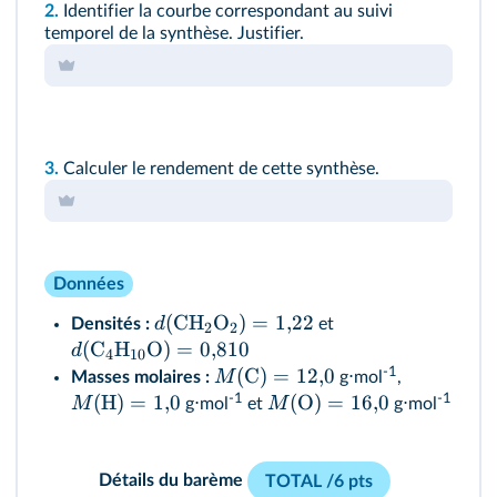
2.
Identifier la courbe correspondant au suivi
temporel de la synthèse. Justifier.
3.
Calculer le rendement de cette synthèse.
Données
(
CH
O
)
=
1
,
22
d
Densités :
et
2
2
(
C
H
O
)
=
0
,
810
d
4
10
-1
(C)
=
12
,
0
M
Masses molaires :
g⋅mol
,
‑1
-1
(H)
=
1
,
0
(O)
=
16
,
0
M
M
g⋅mol
et
g⋅mol
Détails du barème
TOTAL /6 pts