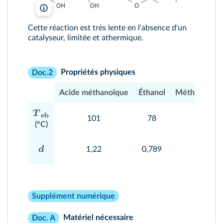
lelivrescolaire.fr
Cette réaction est très lente en l'absence d'un
catalyseur, limitée et athermique.
Propriétés physiques
Doc.2
Acide méthanoïque
Éthanol
Méthanoate d
T
eb
101
78
55
(°C)
d
1,22
0,789
0,918
Supplément numérique
Matériel nécessaire
Doc. A