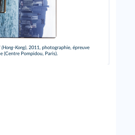
eguerditchian/Centre Pompidou, MNAM-CCI, Dist. RMN-Grand Palais/Adgp - Paris 
I (Hong-Kong)
, 2011, photographie, épreuve
 (Centre Pompidou, Paris).