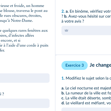
vieuse et froide, un homme
se blouse, traversa le pont au
2.
a.
En binôme, vérifiez votr
e rues obscures, étroites,
?
b.
Avez-vous hésité sur ce
e jusqu'à Notre-Dame.
à votre avis ?
e quelques rares fenêtres aux
es, d'infectes allées
 encore, et si
ir à l'aide d'une corde à puits
er.
Je change
Exercice 3
1.
Modifiez le sujet selon la
a.
Le ciel nocturne est majes
b.
La rumeur de la ville est f
i ?
c.
La ville était déserte, som
d.
Le vieillard est méfiant, vo