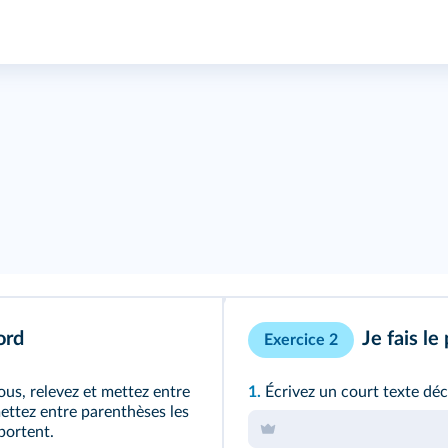
ord
Je fais le
Exercice 2
ous, relevez et mettez entre
1.
Écrivez un court texte déc
mettez entre parenthèses les
pportent.