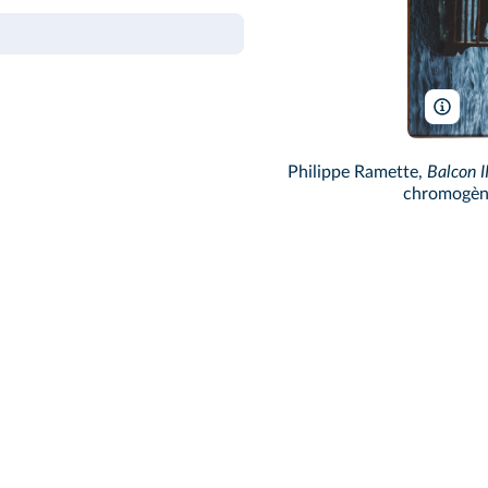
G. M
Philippe Ramette,
Balcon I
chromogène