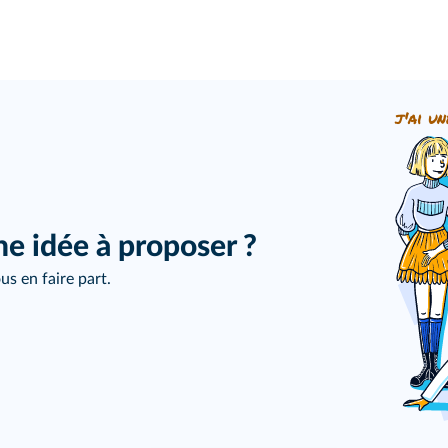
j'ai un
ne idée à proposer ?
us en faire part.