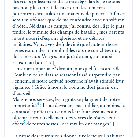
1
des récits polissons ni des contes
égrillards
Je ne suis
pas non plus un rat de cave dont les lumières
pourraient être utiles aux amateurs de pinard. Enfin ce
2
serait m'offenser que de me confondre avec un
vil
rat
d'hôtel. Né dans les camps, j'ai connu, dès l'âge le plus
tendre, le tumulte des champs de bataille ; mes parents
m'ont nourri d'espoirs glorieux et de détritus
militaires. Vous avez déjà deviné que l'auteur de ces
lignes est un des innombrables rats de tranchées qui,
de la mer aux Vosges, ont juré de tenir, eux aussi,
« jusqu'au bout ! » [...]
3
L'histoire
impartiale
dira un jour quel fut notre rôle.
Combien de soldats se seraient laissé surprendre par
l'ennemi, si notre activité nocturne n'avait stimulé leur
vigilance ! Grâce à nous, le poilu ne dort jamais que
d'un oeil.
Malgré nos services, les ingrats se plaignent de notre
4
importunité
! Ils ne devraient pas oublier, au moins, le
commode prétexte que nous leur fournissons pour
obtenir le renouvellement des vivres de réserve et des
5
effets
de toutes sortes : des rats les ont mangés ! [...]
La prose des journaux a donné aux lecteurs l'habitude