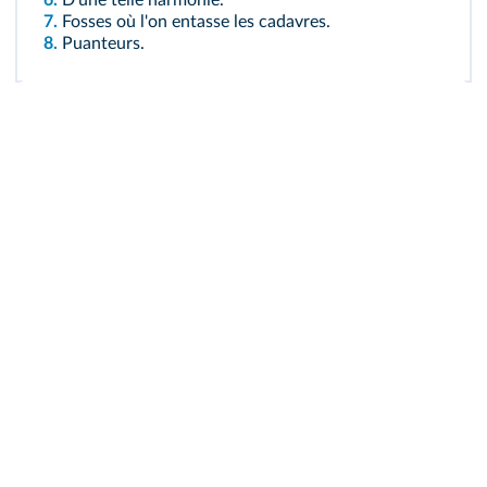
6.
D'une telle harmonie.
7.
Fosses où l'on entasse les cadavres.
8.
Puanteurs.