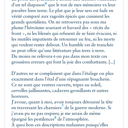
6
d'un tel diapason
que le ton de mes mémoires va leur
paraître bien terne. Le plat que je leur sers est fade en
vérité comparé aux ragoûts épicés que cuisinent les
grands quotidiens. On ne retrouvera pas sous ma
plume l'héroïsme souriant et bavard des « récits du
front », ni les blessés qui refusent de se faire évacuer, ni
les mutilés impatients de retourner au feu, ni les morts
qui veulent rester debout. Un humble rat de tranchée
ne peut offrir qu'une littérature plus terre à terre.
Du moins ne relèvera-t-on pas dans mon texte ces
grossières erreurs qui font la joie des combattants. [...]
D'autres ne se complaisent que dans l'étalage ou plus
exactement dans l'étal d'une répugnante boucherie.
Ce ne sont que ventres ouverts, tripes au soleil,
cervelles jaillissantes, cadavres grouillants et autres
horreurs.
J'avoue, quant à moi, avoir toujours détourné la tête
7
en traversant
les charniers
de la guerre moderne. Si
j'avais pu ne pas respirer, je me serais de même
8
épargné les
pestilences
de l'atmosphère.
À quoi bon ces descriptions malsaines puisqu'elles