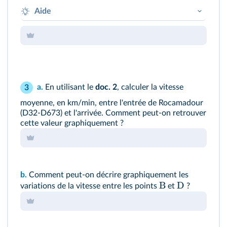
Aide
(
AD
)
Le coefficient directeur de
est donné par
−
y
y
D
A
−
x
x
D
A
a.
En utilisant le
doc. 2
, calculer la vitesse
3
moyenne, en km/min, entre l'entrée de Rocamadour
(D32-D673) et l'arrivée. Comment peut-on retrouver
cette valeur graphiquement ?
b.
Comment peut-on décrire graphiquement les
B
D
variations de la vitesse entre les points
et
?