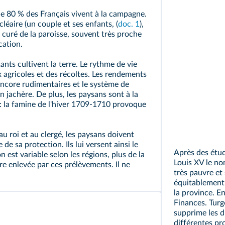
de 80 % des Français vivent à la campagne.
cléaire (un couple et ses enfants, (
doc. 1
),
e curé de la paroisse, souvent très proche
cation.
ants cultivent la terre. Le rythme de vie
 agricoles et des récoltes. Les rendements
 encore rudimentaires et le système de
en
jachère
. De plus, les paysans sont à la
 : la famine de l'hiver 1709‑1710 provoque
u roi et au clergé, les paysans doivent
 de sa protection. Ils lui versent ainsi le
Après des étud
on est variable selon les régions, plus de la
Louis XV le n
re enlevée par ces prélèvements. Il ne
très pauvre et 
équitablement 
la province. E
Finances. Turgo
supprime les d
différentes pro