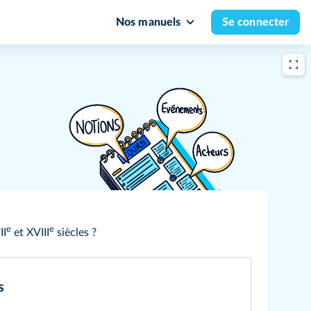
Nos manuels
Se connecter
e
e
II
et XVIII
siècles ?
s