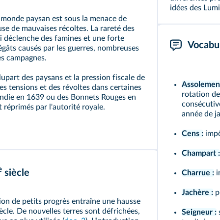
idées des Lumi
 monde paysan est sous la menace de
use de mauvaises récoltes. La rareté des
ui déclenche des famines et une forte
Vocabul
dégâts causés par les guerres, nombreuses
des campagnes.
lupart des paysans et la pression fiscale de
Assolement
s tensions et des révoltes dans certaines
rotation de
ndie en 1639 ou des Bonnets Rouges en
consécutive
réprimés par l'autorité royale.
année de j
Cens :
impô
Champart :
e
siècle
Charrue :
i
Jachère :
pé
ion de petits progrès entraîne une hausse
ècle. De nouvelles terres sont défrichées,
Seigneur :
s