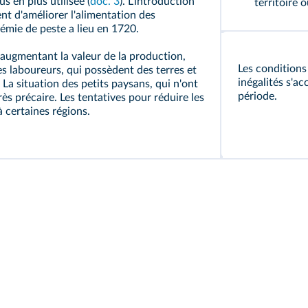
us en plus utilisée (
doc. 3
). L'introduction
territoire o
t d'améliorer l'alimentation des
démie de peste a lieu en 1720.
, augmentant la valeur de la production,
Les conditions
es laboureurs, qui possèdent des terres et
inégalités s'ac
. La situation des petits paysans, qui n'ont
période.
rès précaire. Les tentatives pour réduire les
 à certaines régions.