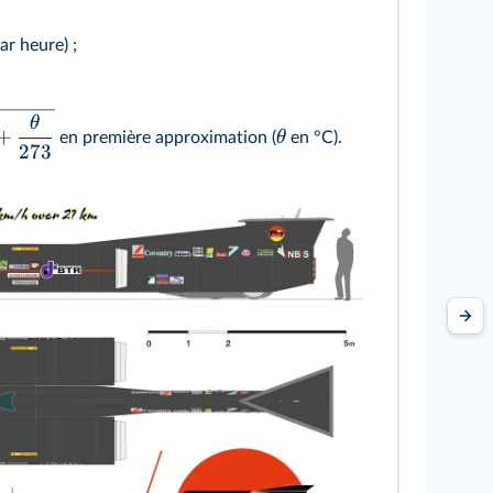
ar heure) ;
θ
+
θ
en première approximation (
en °C).
273