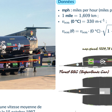
Données
mph :
miles per hour (miles p
1
=
1
,
609
mile
km ;
=
330
⋅
-1
v
(0 °C)
m
s
;
son
=
⋅
0
⋅
1
v
θ
v
(
)
(
°C)
son
son
e le 15 octobre 1997.