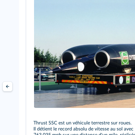
Thrust SSC est un véhicule terrestre sur roues.
Il détient le record absolu de vitesse au sol avec une vitesse moyenne de
763,035 mph sur une distance d'un mile, réalisé