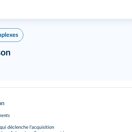
mplexes
son
on
uments
 qui déclenche l'acquisition