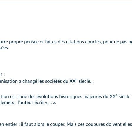
otre propre pensée et faites des citations courtes, pour ne pas p
sées.
r ;
e
anisation a changé les sociétés du XX
siècle…
e
sation est l'une des évolutions historiques majeures du XX
siècle 
emets : l'auteur écrit « ... ».
en entier : il faut alors le couper. Mais ces coupures doivent ell