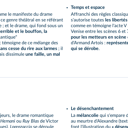
Temps et espace
mme le manifeste du drame
Affranchi des règles classiq
ce genre théâtral en se référant
s'autorise toutes
les libertés
 ; et le drame, qui fond sous un
comme en témoigne l'acte V 
errible et le bouffon, la
Venise entre les scènes 6 et 7
mantique"
pour les metteurs en scène
 témoigne de ce mélange des
d'Armand Artois :
représent
ans cesse du rire aux larmes
; il
qui se dérobe
.
ais dissimule
une faille, un mal
Le désenchantement
jeurs, le drame romantique
La
mélancolie
qui s'empare d
e
Hernani
ou
Ruy Blas
de Victor
au meurtre d'Alexandre (
text
ques
),
Lorenzaccio
se déroule
font l'illustration du
« désen