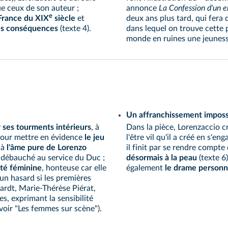
ue ceux de son auteur ;
annonce
La Confession d'un e
e
 France du XIX
siècle
et
deux ans plus tard, qui fera
ses conséquences
(
texte 4
).
dans lequel on trouve cette 
monde en ruines une jeuness
Un affranchissement imposs
 ses tourments intérieurs
, à
Dans la pièce, Lorenzaccio cr
 pour mettre en évidence
le jeu
l'être vil qu'il a créé en s'e
 à
l'âme pure de Lorenzo
il finit par se rendre compte 
e débauché au service du Duc ;
désormais à la peau
(
texte 6
ité féminine
, honteuse car elle
également
le drame personn
s un hasard si les premières
ardt, Marie-Thérèse Piérat,
s, exprimant la sensibilité
voir "Les femmes sur scène"
).