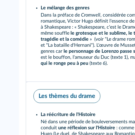
Le mélange des genres
Dans la préface de
Cromwell
, considérée co
romantique, Victor Hugo définit l'essence de 
à Shakespeare : « Shakespeare, c'est le Drame
même souffle
le grotesque et le sublime, le t
tragédie et la comédie
»
(voir "Le drame ro
et "La bataille d'Hernani").
L'œuvre de Musset
genres car
le personnage de Lorenzo passe s
est le bouffon, l'amuseur du Duc (
texte 1
), m
qui le ronge peu à peu
(
texte 6
).
Les thèmes du drame
La réécriture de l'Histoire
Né dans une période de bouleversements ma
conduit
une réflexion sur l'Histoire
: comm
Hugo
(Le duel, de Shakespeare aux Romanti