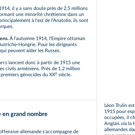
914, il y a sans doute près de 2,5 millions
formant une minorité chrétienne dans un
ncipalement à l'est de l'Anatolie, ils sont
urques.
iens.
À l'automne 1914, l'Empire ottoman
'Autriche‑Hongrie. Pour les dirigeants
 qui peuvent aider les Russes.
rcs lancent donc à partir de 1915 une
 civils arméniens. Près de 1,2 million
e
s premiers
génocides
du XX
siècle.
Léon Trulin est
1915 pour esp
re en grand nombre
occupées, il ch
Anglais
via
la 
allemandes dans
'offensive allemande s'accompagne de