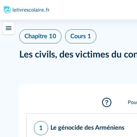
Chapitre 10
Cours 1
Les civils, des victimes du con
Pour
Le génocide des Arméniens
1