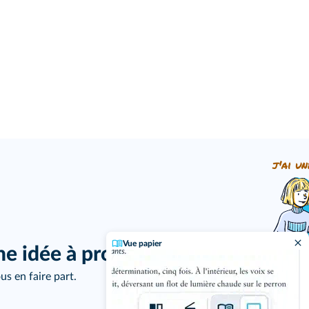
j'ai un
Vue papier
ne idée à proposer ?
us en faire part.