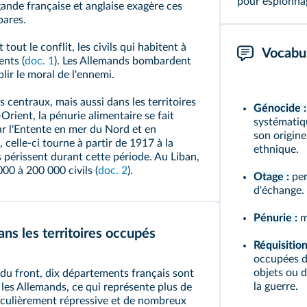
pour espionnag
ande française et anglaise exagère ces
bares.
tout le conflit, les civils qui habitent à
Vocabul
nts (
doc. 1
). Les Allemands bombardent
lir le moral de l'ennemi.
 centraux, mais aussi dans les territoires
Génocide :
‑Orient, la
pénurie
alimentaire se fait
systématiqu
par l'Entente en mer du Nord et en
son origine
celle‑ci tourne à partir de 1917 à la
ethnique.
ls périssent durant cette période. Au Liban,
00 à 200 000 civils (
doc. 2
).
Otage :
per
d'échange.
Pénurie :
m
dans les territoires occupés
Réquisition
occupées d
objets ou d
 du front, dix départements français sont
la guerre.
les Allemands, ce qui représente plus de
rticulièrement répressive et de nombreux