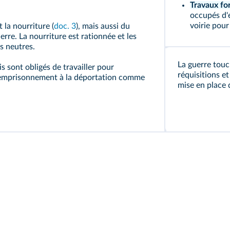
Travaux for
occupés d'e
voirie pour
t
la nourriture (
doc. 3
), mais aussi du
erre. La nourriture est rationnée et les
ys neutres.
La guerre touc
is sont obligés de travailler pour
réquisitions et
 l'emprisonnement à la déportation comme
mise en place 