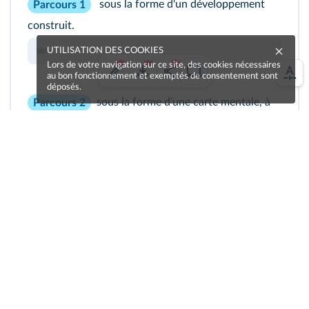
sous la forme d'un développement
Parcours 1
construit.
UTILISATION DES COOKIES
Lors de votre navigation sur ce site, des cookies nécessaires
au bon fonctionnement et exemptés de consentement sont
déposés.
sous la forme d'une carte mentale, à
Parcours 2
partir des mots : causes, moyens utilisés, nombre de
victimes, réactions des autres pays.
Cliquez pour accéder à une zone de dessin
Vous pouvez également utiliser l'outil
Mindomo
.
Une erreur sur la page ?