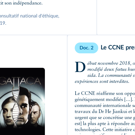
tit son indépendance.
sultatif national d'éthique,
019.
Le CCNE pren
Doc. 2
Début novembre 2018, on apprend que le médecin chinois He Jiankui a
modifié deux fœtus huma
sida. La communauté sc
expériences sont interdites.
Le CCNE réaffirme son oppos
génétiquement modifiés […]. 
communauté internationale sc
travaux du Dr He Jiankui et l
urgent que se concrétise une 
est] la plus apte à répondre 
technologies. Cette initiative