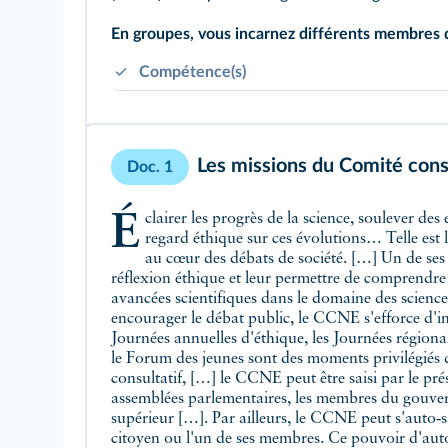
En groupes, vous incarnez différents membres d
Compétence(s)
Respecter la diversité des points de vue.
Savoir écouter et apprendre à débattre.
Les missions du Comité consu
Doc. 1
Éclairer les progrès de la science, soulever des enjeux de société nouveaux et poser un
regard éthique sur ces évolutions… Telle est 
au cœur des débats de société. […] Un de ses ob
réflexion éthique et leur permettre de comprendre 
avancées scientifiques dans le domaine des sciences
encourager le débat public, le CCNE s'efforce d'in
Journées annuelles d'éthique, les Journées régional
le Forum des jeunes sont des moments privilégiés 
consultatif, […] le CCNE peut être saisi par le pré
assemblées parlementaires, les membres du gouve
supérieur […]. Par ailleurs, le CCNE peut s'auto‑s
citoyen ou l'un de ses membres. Ce pouvoir d'aut