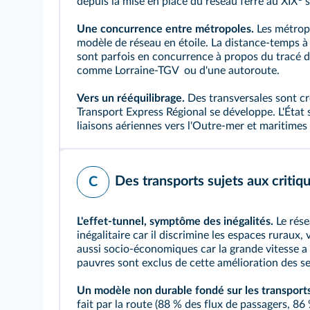
depuis la mise en place du réseau ferré au XIX
s
Une concurrence entre métropoles.
Les métropo
modèle de réseau en étoile. La distance‑temps à P
sont parfois en concurrence à propos du tracé 
comme Lorraine‑TGV
ou d'une autoroute.
Vers un rééquilibrage.
Des transversales sont cré
Transport Express Régional se développe. L'État 
liaisons aériennes vers l'Outre‑mer et maritimes 
Des transports sujets aux critiq
C
L'
effet‑tunnel
, symptôme des inégalités.
Le rése
inégalitaire car il discrimine les espaces ruraux, 
aussi socio‑économiques car la grande vitesse a u
pauvres sont exclus de cette amélioration des se
Un modèle non durable fondé sur les transports
fait par la route (88 % des flux de passagers, 86