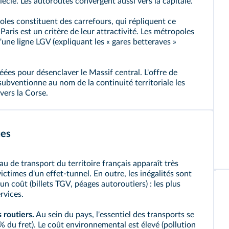
iècle. Les autoroutes convergent aussi vers la capitale.
les constituent des carrefours, qui répliquent ce
aris est un critère de leur attractivité. Les métropoles
d'une
ligne LGV
(expliquant les « gares betteraves »
ées pour désenclaver le Massif central. L'offre de
subventionne au nom de la continuité territoriale les
vers la Corse.
ues
au de transport du territoire français apparaît très
victimes d'un effet‑tunnel. En outre, les inégalités sont
n coût (billets TGV, péages autoroutiers) : les plus
rvices.
 routiers.
Au sein du pays, l'essentiel des transports se
 % du fret). Le coût environnemental est élevé (pollution