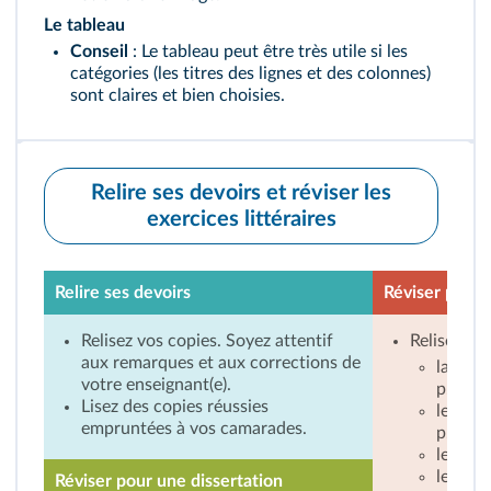
Le tableau
Conseil
: Le tableau peut être très utile si les
catégories (les titres des lignes et des colonnes)
sont claires et bien choisies.
Relire ses devoirs et réviser les
exercices littéraires
Relire ses devoirs
Réviser pour 
Relisez vos copies. Soyez attentif
Relisez les
aux remarques et aux corrections de
la mét
votre enseignant(e).
p. 548
Lisez des copies réussies
les tona
empruntées à vos camarades.
p. 536
)
les figu
les tou
Réviser pour une dissertation