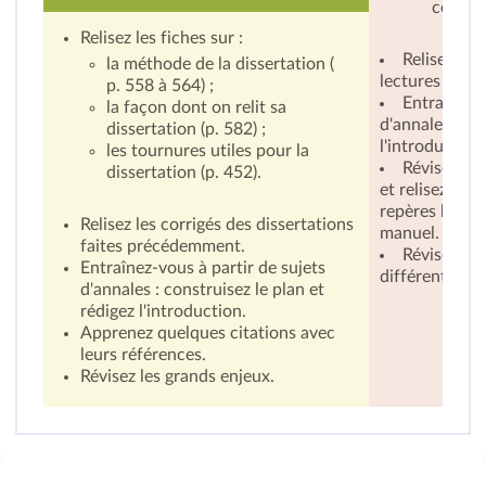
commen
Relisez les fiches sur :
Relisez des
la méthode de la dissertation (
lectures analy
p. 558 à 564
) ;
Entraînez-v
la façon dont on relit sa
d'annales : co
dissertation (
p. 582
) ;
l'introduction
les tournures utiles pour la
Révisez les 
dissertation (
p. 452
).
et relisez les
repères histor
Relisez les corrigés des dissertations
manuel.
faites précédemment.
Révisez les
Entraînez-vous à partir de sujets
différents obj
d'annales : construisez le plan et
rédigez l'introduction.
Apprenez quelques citations avec
leurs références.
Révisez les grands enjeux.