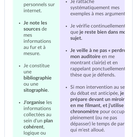
Je rattache
personnels sur
systématiquement mes
internet.
exemples à mes arguments.
Je note les
Je vérifie continuellement
sources
de
que
je reste bien dans mon
mes
sujet.
informations
au fur et à
Je veille à ne pas « perdre »
mesure.
mon auditoire
en me
montrant clair(e) et en
Je constitue
rappelant ponctuellement la
une
thèse que je défends.
bibliographie
ou une
Si mon intervention au sein
sitographie
.
du débat est anticipée,
je la
prépare devant un miroir ou
J'organise
les
en me filmant, et j'utilise un
informations
chronomètre
pour occuper
collectées au
pleinement (ou ne pas
sein d'un
plan
dépasser) le temps de parole
cohérent
,
qui m'est alloué.
logique ou