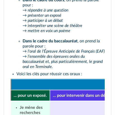
Dans le cadre du cours
, on prend la parole
pour :
→
répondre à une question
→
présenter un exposé
→
participer à un débat
→
interpréter une scène de théâtre
→
mettre en voix un poème
Dans le cadre du baccalauréat
, on prend la
parole pour :
→
l'oral de l'Épreuve Anticipée de Français (EAF)
→
l'ensemble des épreuves orales du
baccalauréat et, plus particulièrement, le grand
oral en Terminale.
Voici les clés pour réussir ces oraux :
Je
... pour un exposé.
... pour intervenir dans un débat.
Je mène des
recherches