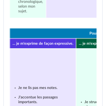
chronologique,
selon mon
sujet.
Pour m'ex
... je m'exprime de façon expressive.
... je m'exprime 
Je ne lis pas mes notes.
J'accentue les passages
importants.
Je structure