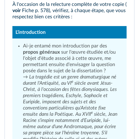
À l'occasion de la relecture complète de votre copie (
voir
Fiche p. 578
), vérifiez, à chaque étape, que vous
respectez bien ces critères :
L'introduction
Ai-je entamé mon introduction par des
propos généraux
sur l'œuvre étudiée et/ou
l'objet d'étude associé à cette œuvre, me
permettant ensuite d'envisager la question
posée dans le sujet de la dissertation ?
→ La tragédie est un genre dramaturgique né
e
durant l'Antiquité, au VI
siècle avant Jésus-
Christ, à l'occasion des fêtes dionysiaques. Les
premiers tragédiens, Eschyle, Sophocle et
Euripide, imposent des sujets et des
conventions particulières qu'Aristote fixe
e
ensuite dans la Poétique. Au XVII
siècle, Jean
Racine s'inspire notamment d'Euripide, lui-
même auteur d'une
Andromaque
, pour écrire
sa propre pièce sur l'héroïne troyenne. S'il