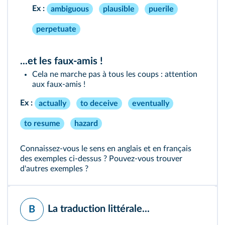
Ex :
ambiguous
plausible
puerile
perpetuate
...et les faux-amis !
Cela ne marche pas à tous les coups : attention
aux faux-amis !
Ex :
actually
to deceive
eventually
to resume
hazard
Connaissez-vous le sens en anglais et en français
des exemples ci-dessus ? Pouvez-vous trouver
d'autres exemples ?
La traduction littérale...
B