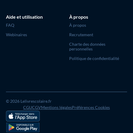
structuré et précis
sur les compétences
orthographiques et grammaticales.
Aide et utilisation
À propos
👉
Où les trouver ?
FAQ
À propos
Toutes ces dictées, ainsi que les programmations, les
listes de mots et les démarches pédagogiques
Webinaires
Recrutement
associées, sont disponibles dans les
guides du maître
Charte des données
(version papier ou numérique selon les niveaux).
personnelles
Politique de confidentialité
Anne
Autrice de la méthode de lecture CP
© 2026 Lelivrescolaire.fr
Le
02
/
06
/
2025
CGU
CGV
Mentions légales
Préférences Cookies