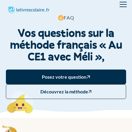
F
A
Q
V
o
s
q
u
e
s
t
i
o
n
s
s
u
r
l
a
m
é
t
h
o
d
e
f
r
a
n
ç
a
i
s
«
A
u
C
E
1
a
v
e
c
M
é
l
i
»
,
Posez votre question
Découvrez la méthode