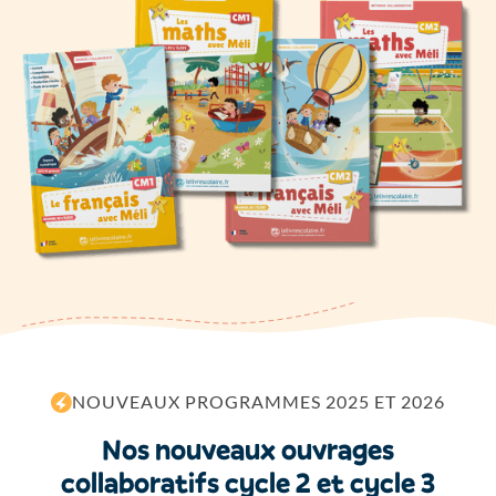
N
O
U
V
E
A
U
X
P
R
O
G
R
A
M
M
E
S
2
0
2
5
E
T
2
0
2
6
Nos nouveaux ouvrages
collaboratifs cycle 2 et cycle 3