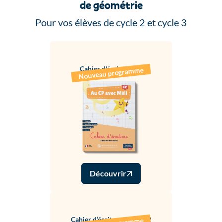
de géométrie
Pour vos élèves de cycle 2 et cycle 3
Cahier d'écriture CP
Nouveau programme
Découvrir
Cahier d’écriture CE1/CE2