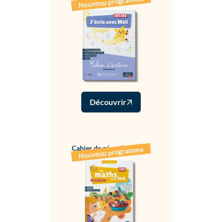
Nouveau programme
Découvrir
Cahier de géométrie CM1
Nouveau programme