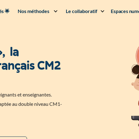
s 🌟
Nos méthodes
Le collaboratif
Espaces num
, la
rançais CM2
eignants et enseignantes.
daptée au double niveau CM1-