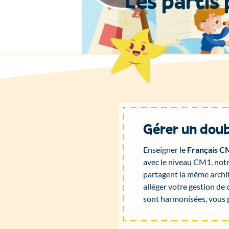
L
e
s
p
a
r
t
i
s
Gérer un doub
Enseigner le
Français C
avec le niveau CM1, not
partagent la même archi
alléger votre gestion de 
sont harmonisées, vous p