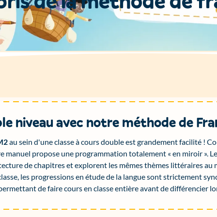
p
r
i
s
d
e
l
a
m
é
t
h
o
d
e
d
e
f
r
le niveau avec notre méthode de Fra
M2
au sein d'une classe à cours double est grandement facilité ! Co
re manuel propose une programmation totalement « en miroir ». L
tecture de chapitres et explorent les mêmes thèmes littéraires 
classe, les progressions en étude de la langue sont strictement syn
ermettant de faire cours en classe entière avant de différencier lo