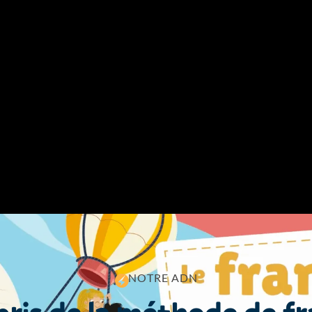
N
O
T
R
E
A
D
N