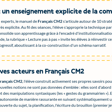
: un enseignement explicite de la co
 experts, le manuel de
Français CM2
s'articule autour de 10 stra
s explicite. Au fil des séances, l'élève s'approprie la technique pa
onsolide son apprentissage grâce à l'encadré d'institutionnalisation
e, la rubrique « Lecture pas à pas » invite les élèves à réinvestir c
ogressif, aboutissant à la co-construction d'un schéma narratif.
èves acteurs en Français CM2
rançais CM2
, l'élève construit activement ses propres savoirs pou
nouvelles notions ne sont pas données d'emblée : elles sont d'abor
t des manipulations syntaxiques (les « gestes du grammairien »). En
 autonomie de manière rassurante en suivant systématiquement 
uverte du sujet, la planification, l'écriture du brouillon (premier je