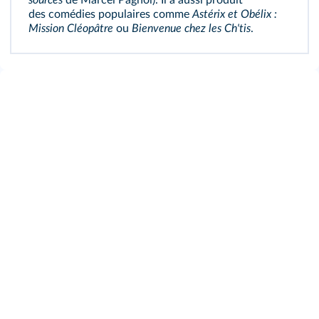
sources
de Marcel Pagnol). Il a aussi produit
des comédies populaires comme
Astérix et Obélix :
Mission Cléopâtre
ou
Bienvenue chez les Ch'tis
.