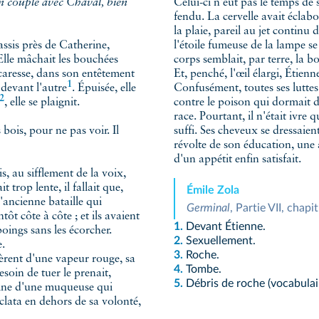
n couple avec Chaval, bien
Celui-ci n'eut pas le temps de s
fendu. La cervelle avait éclabou
la plaie, pareil au jet continu 
assis près de Catherine,
l'étoile fumeuse de la lampe se
 Elle mâchait les bouchées
corps semblait, par terre, la b
 caresse, dans son entêtement
Et, penché, l'œil élargi, Étienne
1
,
devant l'autre
. Épuisée, elle
Confusément, toutes ses luttes
2
, elle se plaignit.
contre le poison qui dormait d
race. Pourtant, il n'était ivre 
 bois, pour ne pas voir. Il
suffi. Ses cheveux se dressaien
révolte de son éducation, une a
d'un appétit enfin satisfait.
s, au sifflement de la voix,
 trop lente, il fallait que,
Émile Zola
l'ancienne bataille qui
Germinal
, Partie VII, chap
ôt côte à côte ; et ils avaient
1.
Devant Étienne.
poings sans les écorcher.
2.
Sexuellement.
e.
3.
Roche.
èrent d'une vapeur rouge, sa
4.
Tombe.
esoin de tuer le prenait,
5.
Débris de roche (vocabulair
guine d'une muqueuse qui
clata en dehors de sa volonté,