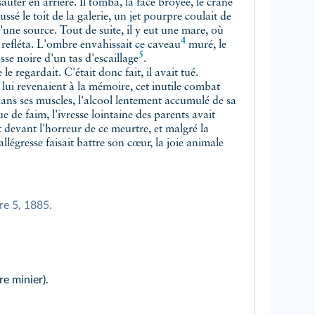
auter en arrière. Il tomba, la face broyée, le crâne
ssé le toit de la galerie, un jet pourpre coulait de
d'une source. Tout de suite, il y eut une mare, où
4
 refléta. L'ombre envahissait ce
caveau
muré, le
5
osse noire d'un tas d'
escaillage
.
 le regardait. C'était donc fait, il avait tué.
 lui revenaient à la mémoire, cet inutile combat
ans ses muscles, l'alcool lentement accumulé de sa
que de faim, l'ivresse lointaine des parents avait
t devant l'horreur de ce meurtre, et malgré la
llégresse faisait battre son cœur, la joie animale
itre 5, 1885.
e minier).