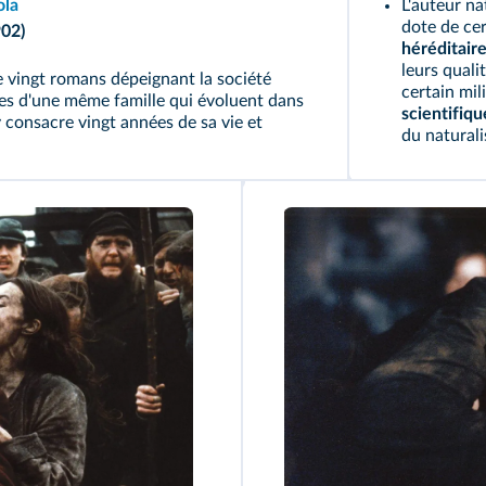
ola
L'auteur na
dote de cer
02)
héréditair
leurs quali
e vingt romans dépeignant la société
certain mil
ges d'une même famille qui évoluent dans
scientifiqu
 y consacre vingt années de sa vie et
du natural