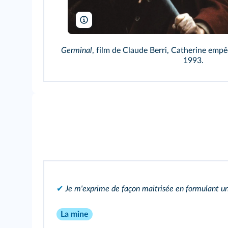
AF archive/Alamy
Germinal
, film de Claude Berri, Catherine emp
1993.
✔
Je m'exprime de façon maitrisée en formulant un 
La mine