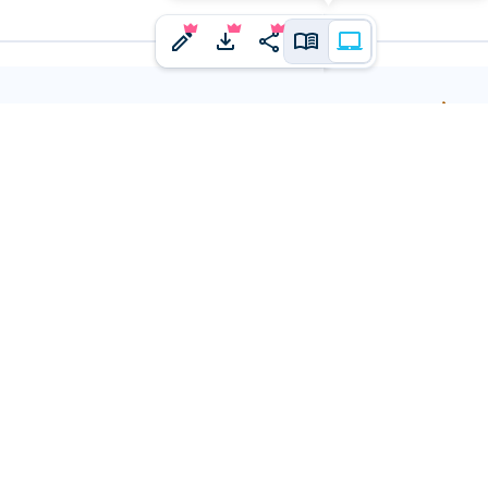
j'ai un
ne idée à proposer ?
us en faire part.