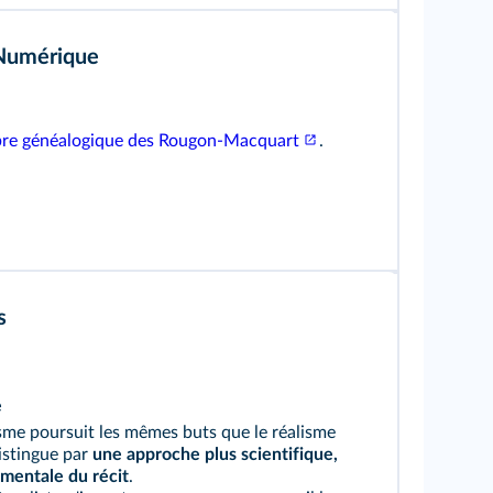
Numérique
rbre généalogique des Rougon-Macquart
.
s
e
sme poursuit les mêmes buts que le réalisme
istingue par
une approche plus scientifique,
imentale du récit
.