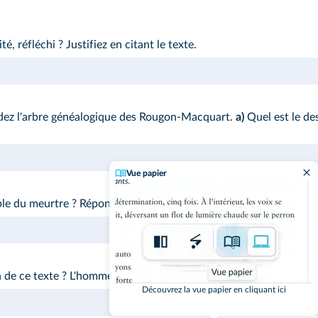
, réfléchi ? Justifiez en citant le texte.
rdez l'arbre généalogique des Rougon-Macquart.
a)
Quel est le de
Vue papier
ble du meurtre ? Répondez de manière approfondie, en illustrant 
 de ce texte ? L'homme est-il libre et responsable de ses actes ?
Découvrez la vue papier en cliquant ici