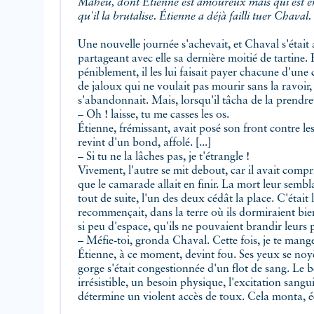
Maheu, dont Étienne est amoureux mais qui est e
qu'il la brutalise. Étienne a déjà failli tuer Chaval.
Une nouvelle journée s'achevait, et Chaval s'était 
partageant avec elle sa dernière moitié de tartine.
péniblement, il les lui faisait payer chacune d'une
de jaloux qui ne voulait pas mourir sans la ravoir
s'abandonnait. Mais, lorsqu'il tâcha de la
prendre
– Oh ! laisse, tu me casses les os.
Étienne, frémissant, avait posé son front contre les
revint d'un bond, affolé. [...]
– Si tu ne la lâches pas, je t'étrangle !
Vivement, l'autre se mit debout, car il avait compri
que le camarade allait en finir. La mort leur semblait
tout de suite, l'un des deux cédât la place. C'était 
recommençait, dans la terre où ils dormiraient bient
si peu d'espace, qu'ils ne pouvaient brandir leurs 
– Méfie-toi, gronda Chaval. Cette fois, je te mang
Étienne, à ce moment, devint fou. Ses yeux se noy
gorge s'était congestionnée d'un flot de sang. Le b
irrésistible, un besoin physique, l'excitation san
détermine un violent accès de toux. Cela monta, é