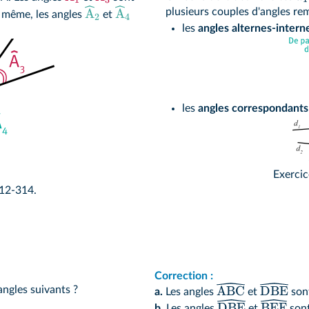
A
A
plusieurs couples d'angles re
 même, les angles
et
2
4
les
angles alternes-intern
les
angles correspondants
Exercic
12-314.
Correction :
ABC
DBE
angles suivants ?
a.
Les angles
et
son
DBE
BEF
b.
Les angles
et
sont