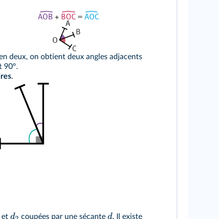
en deux, on obtient deux angles adjacents
 90°.
res
.
d
d
et
coupées par une sécante
. Il existe
2