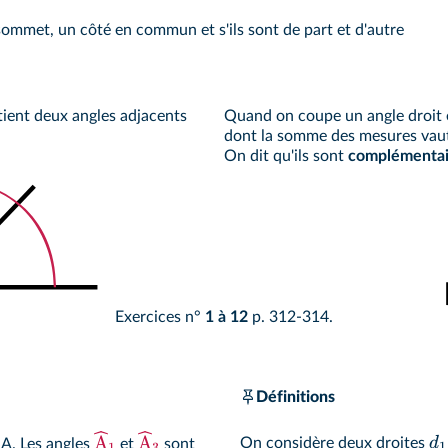
sommet, un côté en commun et s'ils sont de part et d'autre
ient deux angles adjacents
Quand on coupe un angle droit 
dont la somme des mesures vaut
On dit qu'ils sont
complémentai
Exercices n°
1 à 12
p. 312-314.
Définitions
A
A
d
On considère deux droites
 A. Les angles
et
sont
1
1
3