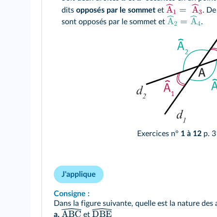
A
=
A
dits
opposés par le sommet
et
. De
1
3
A
=
A
sont opposés par le sommet et
.
2
4
Exercices n°
1 à 12
p. 3
J'applique
Consigne :
Dans la figure suivante, quelle est la nature des 
ABC
DBE
a.
et