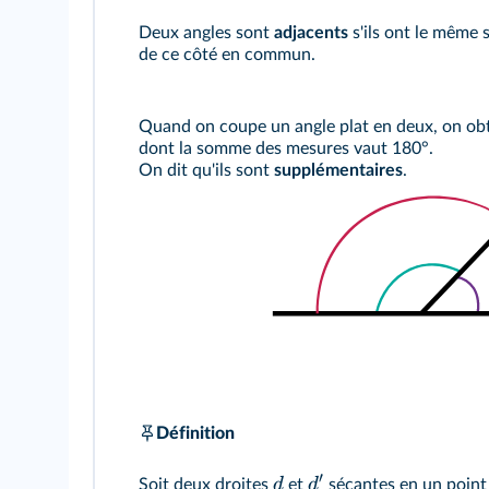
Deux angles sont
adjacents
s'ils ont le même 
de ce côté en commun.
Quand on coupe un angle plat en deux, on obt
dont la somme des mesures vaut 180°.
On dit qu'ils sont
supplémentaires
.
Définition
′
d
d
Soit deux droites
et
sécantes en un point