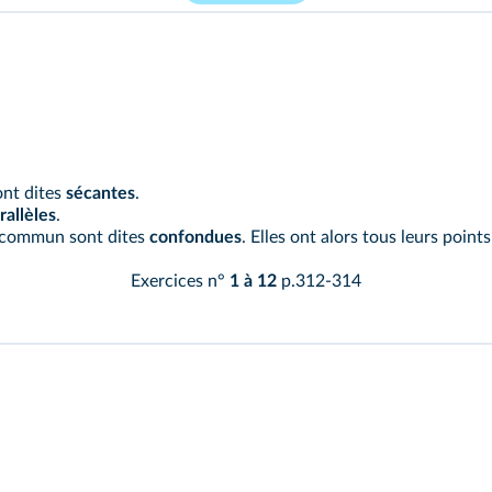
ont dites
sécantes
.
rallèles
.
n commun sont dites
confondues
. Elles ont alors tous leurs poin
Exercices n°
1 à 12
p.312-314