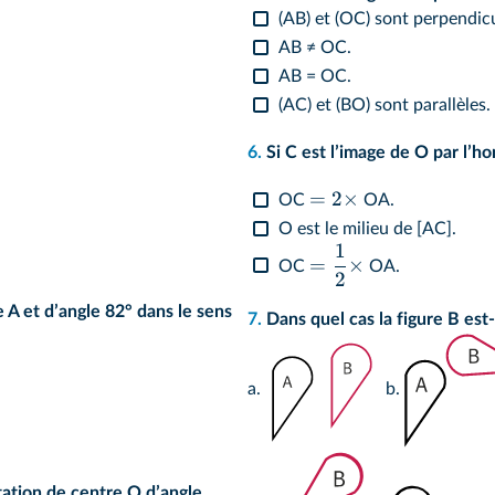
(AB) et (OC) sont perpendicu
AB ≠ OC.
AB = OC.
(AC) et (BO) sont parallèles.
6.
Si C est lʼimage de O par lʼho
=
2
×
OC
OA.
O est le milieu de [AC].
1
=
×
OC
OA.
2
e A et dʼangle 82° dans le sens
7.
Dans quel cas la figure B est
a.
b.
otation de centre O dʼangle...