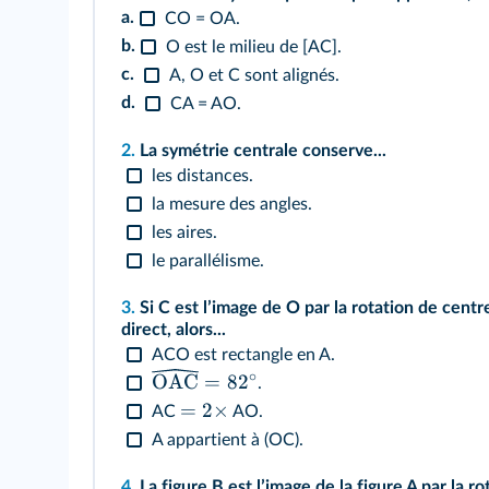
a.
CO = OA.
b.
O est le milieu de [AC].
c.
A, O et C sont alignés.
d.
CA = AO.
2.
La symétrie centrale conserve...
les distances.
la mesure des angles.
les aires.
le parallélisme.
3.
Si C est lʼimage de O par la rotation de centr
direct, alors...
ACO est rectangle en A.
∘
OAC
=
8
2
.
=
2
×
AC
AO.
A appartient à (OC).
4.
La figure B est lʼimage de la figure A par la r