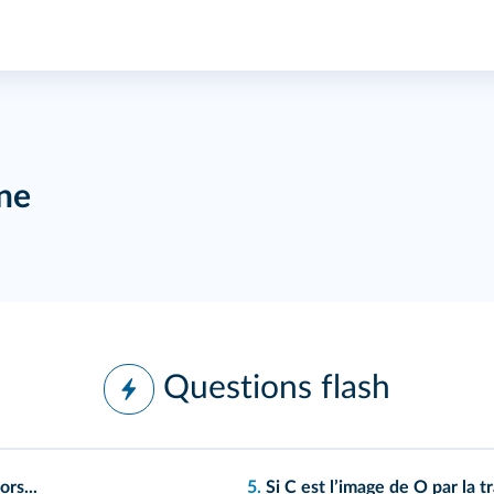
ine
Questions flash
ors...
5.
Si C est lʼimage de O par la tr