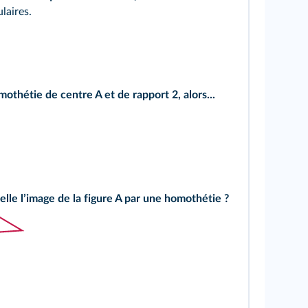
laires.
mothétie de centre A et de rapport 2, alors...
-elle lʼimage de la figure A par une homothétie ?