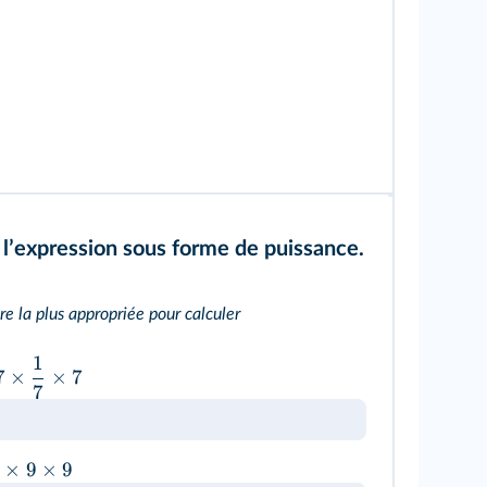
 lʼexpression sous forme de puissance.
bre la plus appropriée pour calculer
1
7
×
×
7
7
×
9
×
9