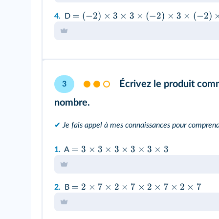
=
(
−
2
)
×
3
×
3
×
(
−
2
)
×
3
×
(
−
2
)
4.
D
Écrivez le produit com
3
nombre.
✔
Je fais appel à mes connaissances pour compren
=
3
×
3
×
3
×
3
×
3
×
3
1.
A
=
2
×
7
×
2
×
7
×
2
×
7
×
2
×
7
2.
B