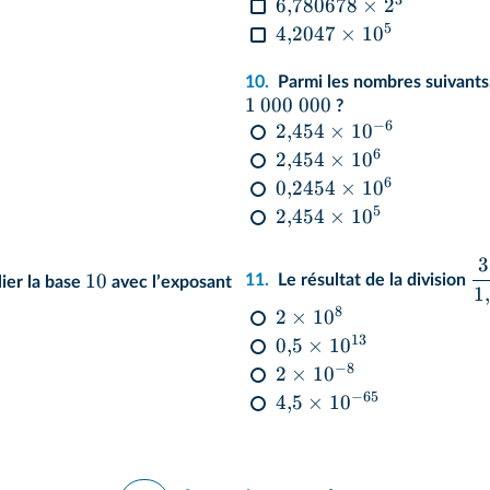
3
6
,
780678
×
2
5
4
,
2047
×
1
0
10.
Parmi les nombres suivants
1
000
000
?
−
6
2
,
454
×
1
0
6
2
,
454
×
1
0
6
0
,
2454
×
1
0
5
2
,
454
×
1
0
3
10
11.
Le résultat de la division
plier la base
avec lʼexposant
1
,
8
2
×
1
0
13
0
,
5
×
1
0
−
8
2
×
1
0
−
65
4
,
5
×
1
0