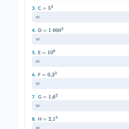
4
=
5
3.
C
2
=
1
00
0
4.
D
6
=
1
0
5.
E
3
=
0
,
2
6.
F
2
=
1
,
6
7.
G
5
=
2
,
1
8.
H