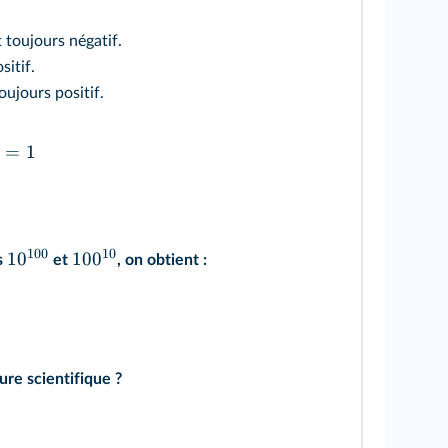
 toujours négatif.
sitif.
oujours positif.
=
1
100
10
1
0
10
0
s
et
, on obtient :
re scientifique ?