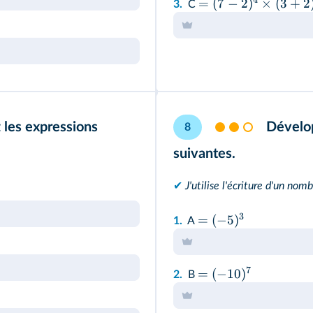
=
(
7
−
2
)
×
(
3
+
2
3.
C
 les expressions
Dévelop
8
suivantes.
✔
J'utilise l'écriture d'un nom
3
=
(
−
5
)
1.
A
7
=
(
−
10
)
2.
B