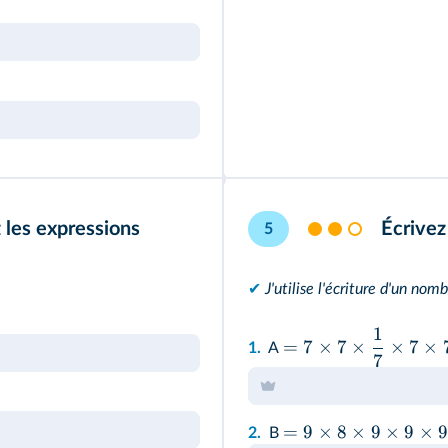
 les expressions
Écrivez
5
✔
J'utilise l'écriture d'un nom
1
=
7
×
7
×
×
7
×
1.
A
7
=
9
×
8
×
9
×
9
×
9
2.
B