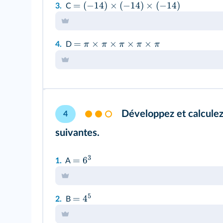
=
(
−
14
)
×
(
−
14
)
×
(
−
14
)
3.
C
=
×
×
×
×
π
π
π
π
π
4.
D
Développez et calculez
4
suivantes.
3
=
6
1.
A
5
=
4
2.
B