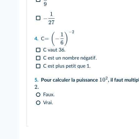
9
1
−
27
−
2
1
(
)
=
−
4.
C
6
C vaut 36.
C est un nombre négatif.
C est plus petit que 1.
2
1
0
5.
Pour calculer la puissance
, il faut multi
2
.
Faux.
Vrai.