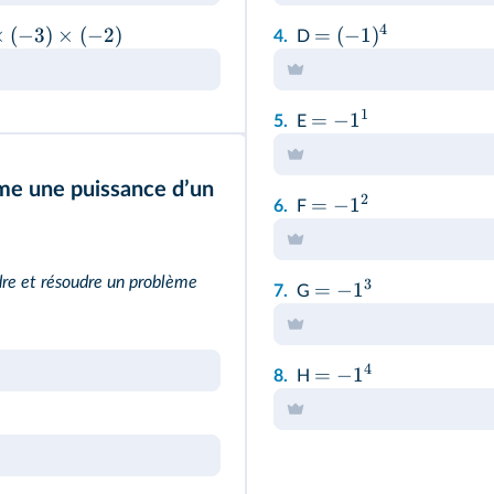
4
×
(
−
3
)
×
(
−
2
)
=
(
−
1
)
4.
D
1
=
−
1
5.
E
me une puissance dʼun
2
=
−
1
6.
F
dre et résoudre un problème
3
=
−
1
7.
G
4
=
−
1
8.
H