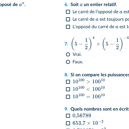
n
a
a
opposé de
.
6.
Soit
un entier relatif.
a
Le carré de lʼopposé de
est
a
Le carré de
est toujours po
a
Lʼopposé du carré de
est t
4
−
4
1
1
(
)
(
)
5
−
×
5
−
7.
2
2
Vrai.
Faux.
8.
Si on compare les puissance
100
10
1
0
>
10
0
100
10
1
0
<
10
0
100
10
1
0
=
10
0
9.
Quels nombres sont en écritu
0
,
56789
−
2
653
,
7
×
1
0