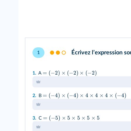
Écrivez lʼexpression s
1
=
(
−
2
)
×
(
−
2
)
×
(
−
2
)
1.
A
=
(
−
4
)
×
(
−
4
)
×
4
×
4
×
4
×
(
−
4
)
2.
B
=
(
−
5
)
×
5
×
5
×
5
×
5
3.
C