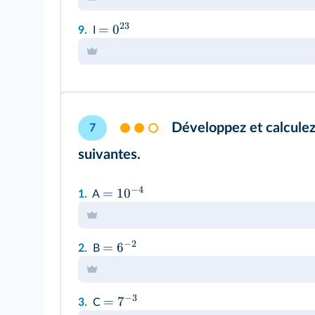
23
=
0
9.
I
Développez et calculez
7
suivantes.
−
4
=
1
0
1.
A
−
2
=
6
2.
B
−
3
=
7
3.
C