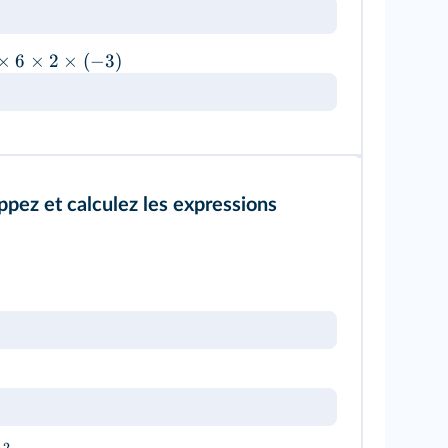
×
6
×
2
×
(
−
3
)
pez et calculez les expressions
2