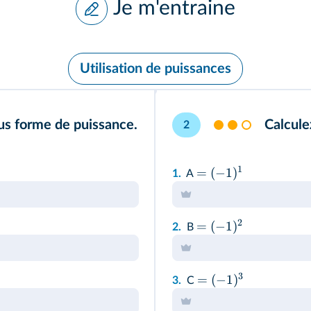
Je m'entraine
Utilisation de puissances
ous forme de puissance.
Calcule
2
1
=
(
−
1
)
1.
A
2
=
(
−
1
)
2.
B
3
=
(
−
1
)
3.
C