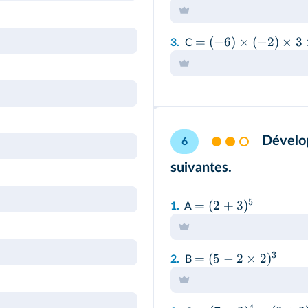
=
(
−
6
)
×
(
−
2
)
×
3
3.
C
Dévelop
6
suivantes.
5
=
(
2
+
3
)
1.
A
3
=
(
5
−
2
×
2
)
2.
B
4