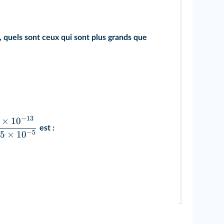
, quels sont ceux qui sont plus grands que
−
13
×
1
0
est :
−
5
5
×
1
0