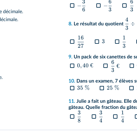
3
6
6
−
−
6
3
3
e décimale.
4
décimale.
÷
8.
Le résultat du quotient
3
16
1
3
27
3
9.
Un pack de six canettes de s
6
0
,
40
€
€
3
e.
10.
Dans un examen, 7 élèves su
35
%
25
%
11.
Julie a fait un gâteau. Elle
gâteau. Quelle fraction du gâteau
3
3
1
8
4
4