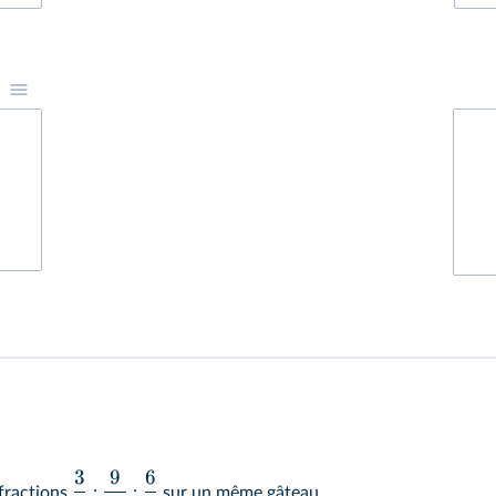
3
9
6
 fractions
;
;
sur un même gâteau.