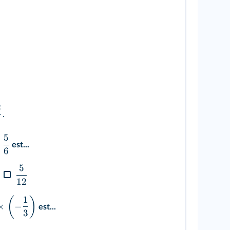
2
.
5
est...
6
5
12
1
(
)
×
−
est...
3