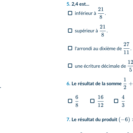
5.
2,4 est...
21
inférieur à
.
8
21
supérieur à
.
8
27
l'arrondi au dixième de
.
11
1
une écriture décimale de
5
1
+
6.
Le résultat de la somme
.
2
6
16
4
8
12
3
5
(
−
6
)
7.
Le résultat du produit