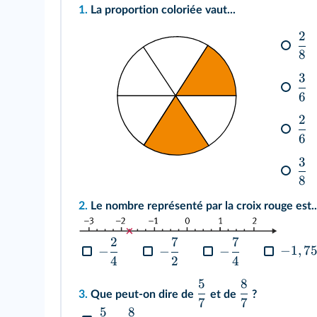
1.
La proportion coloriée vaut...
2
8
3
6
2
6
3
8
2.
Le nombre représenté par la croix rouge est..
2
7
7
−
1
,
7
−
−
−
4
2
4
5
8
3.
Que peut-on dire de
et de
?
7
7
5
8