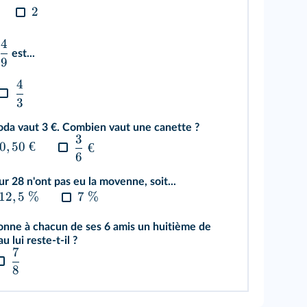
2
4
est...
9
4
3
oda vaut 3 €. Combien vaut une canette ?
3
0
,
50
€
€
6
r 28 n'ont pas eu la movenne, soit...
12
,
5
%
7
%
 donne à chacun de ses 6 amis un huitième de
 lui reste-t-il ?
7
8