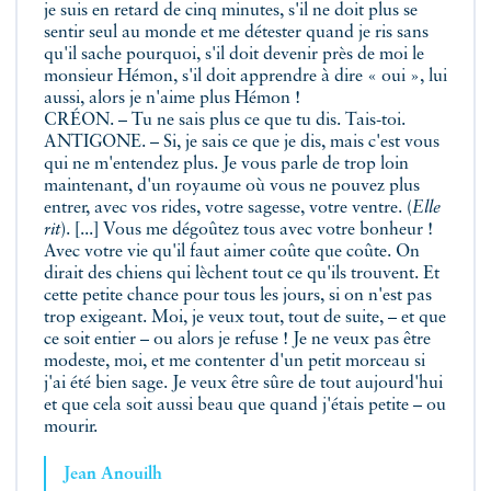
je suis en retard de cinq minutes, s'il ne doit plus se
sentir seul au monde et me détester quand je ris sans
qu'il sache pourquoi, s'il doit devenir près de moi le
monsieur Hémon, s'il doit apprendre à dire « oui », lui
aussi, alors je n'aime plus Hémon !
CRÉON. – Tu ne sais plus ce que tu dis. Tais-toi.
ANTIGONE. – Si, je sais ce que je dis, mais c'est vous
qui ne m'entendez plus. Je vous parle de trop loin
maintenant, d'un royaume où vous ne pouvez plus
entrer, avec vos rides, votre sagesse, votre ventre. (
Elle
rit
). [...] Vous me dégoûtez tous avec votre bonheur !
Avec votre vie qu'il faut aimer coûte que coûte. On
dirait des chiens qui lèchent tout ce qu'ils trouvent. Et
cette petite chance pour tous les jours, si on n'est pas
trop exigeant. Moi, je veux tout, tout de suite, – et que
ce soit entier – ou alors je refuse ! Je ne veux pas être
modeste, moi, et me contenter d'un petit morceau si
j'ai été bien sage. Je veux être sûre de tout aujourd'hui
et que cela soit aussi beau que quand j'étais petite – ou
mourir.
Jean Anouilh