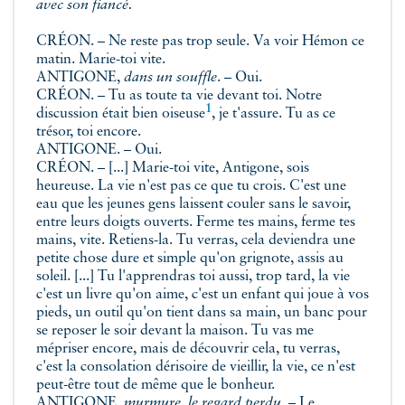
avec son fiancé.
CRÉON. – Ne reste pas trop seule. Va voir Hémon ce
matin. Marie-toi vite.
ANTIGONE,
dans un souffle
. – Oui.
CRÉON. – Tu as toute ta vie devant toi. Notre
1
discussion était bien
oiseuse
, je t'assure. Tu as ce
trésor, toi encore.
ANTIGONE. – Oui.
CRÉON. – [...] Marie-toi vite, Antigone, sois
heureuse. La vie n'est pas ce que tu crois. C'est une
eau que les jeunes gens laissent couler sans le savoir,
entre leurs doigts ouverts. Ferme tes mains, ferme tes
mains, vite. Retiens-la. Tu verras, cela deviendra une
petite chose dure et simple qu'on grignote, assis au
soleil. [...] Tu l'apprendras toi aussi, trop tard, la vie
c'est un livre qu'on aime, c'est un enfant qui joue à vos
pieds, un outil qu'on tient dans sa main, un banc pour
se reposer le soir devant la maison. Tu vas me
mépriser encore, mais de découvrir cela, tu verras,
c'est la consolation dérisoire de vieillir, la vie, ce n'est
peut-être tout de même que le bonheur.
ANTIGONE,
murmure, le regard perdu
. – Le