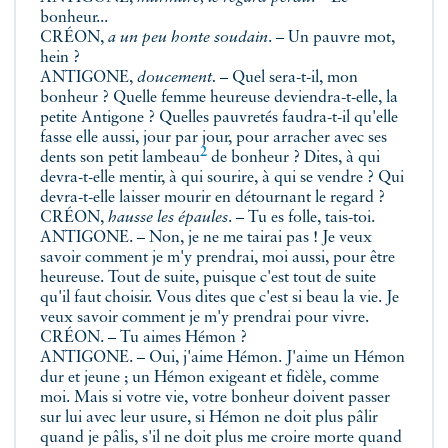
bonheur...
CRÉON,
a un peu honte soudain
. – Un pauvre mot,
hein ?
ANTIGONE,
doucement.
– Quel sera-t-il, mon
bonheur ? Quelle femme heureuse deviendra-t-elle, la
petite Antigone ? Quelles pauvretés faudra-t-il qu'elle
fasse elle aussi, jour par jour, pour arracher avec ses
2
dents son petit
lambeau
de bonheur ? Dites, à qui
devra-t-elle mentir, à qui sourire, à qui se vendre ? Qui
devra-t-elle laisser mourir en détournant le regard ?
CRÉON,
hausse les épaules
. – Tu es folle, tais-toi.
ANTIGONE. – Non, je ne me tairai pas ! Je veux
savoir comment je m'y prendrai, moi aussi, pour être
heureuse. Tout de suite, puisque c'est tout de suite
qu'il faut choisir. Vous dites que c'est si beau la vie. Je
veux savoir comment je m'y prendrai pour vivre.
CRÉON. – Tu aimes Hémon ?
ANTIGONE. – Oui, j'aime Hémon. J'aime un Hémon
dur et jeune ; un Hémon exigeant et fidèle, comme
moi. Mais si votre vie, votre bonheur doivent passer
sur lui avec leur usure, si Hémon ne doit plus pâlir
quand je pâlis, s'il ne doit plus me croire morte quand