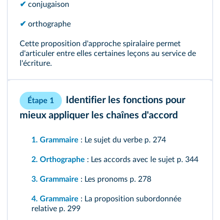
✔
conjugaison
358
✔
orthographe
359
Cette proposition d'approche spiralaire permet
d'articuler entre elles certaines leçons au service de
360
l'écriture.
361
Identifier les fonctions pour
Étape 1
362
mieux appliquer les chaînes d'accord
363
1. Grammaire
: Le sujet du verbe
p. 274
2. Orthographe
: Les accords avec le sujet
p. 344
365
3. Grammaire
: Les pronoms
p. 278
367
4. Grammaire
: La proposition subordonnée
relative
p. 299
371