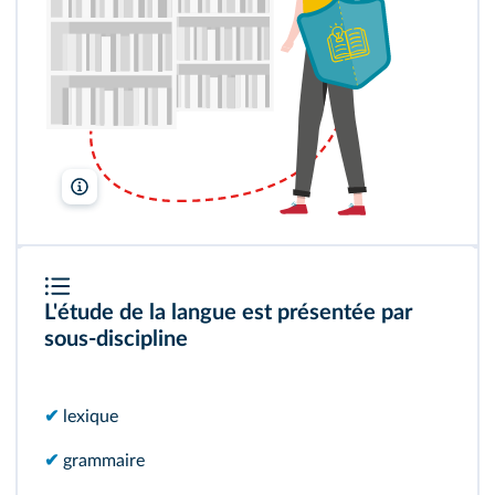
346
347
349
Lelivrescolaire.fr
351
L'étude de la langue est présentée par
353
sous‑discipline
355
✔
lexique
357
✔
grammaire