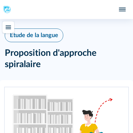
335
337
Étude de la langue
338
Proposition d'approche
339
spiralaire
340
341
343
344