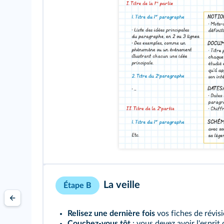
La veille
Étape B
Relisez une dernière fois
vos fiches de révisi
Couchez-vous tôt
: vous devez avoir l'esprit 