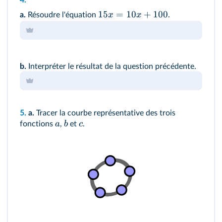
4.
15
=
10
+
100
x
x
a.
Résoudre l'équation
.
b.
Interpréter le résultat de la question précédente.
5.
a.
Tracer la courbe représentative des trois
a
b
c
fonctions
,
et
.