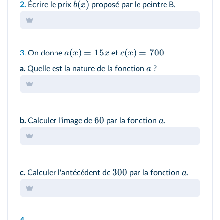
(
)
b
x
2.
Écrire le prix
proposé par le peintre B.
(
)
=
15
(
)
=
700
a
x
x
c
x
3.
On donne
et
.
a
a.
Quelle est la nature de la fonction
?
60
a
b.
Calculer l'image de
par la fonction
.
300
a
c.
Calculer l'antécédent de
par la fonction
.