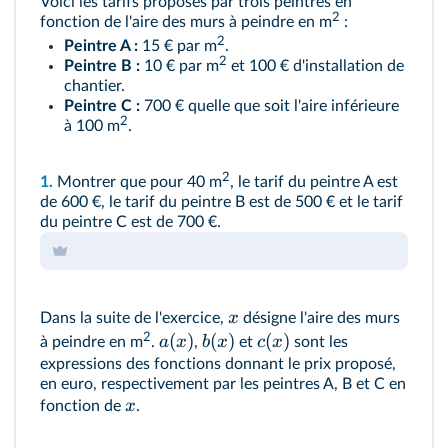
Voici les tarifs proposés par trois peintres en
2
fonction de l'aire des murs à peindre en m
:
2
Peintre A :
15 € par m
.
2
Peintre B :
10 € par m
et 100 € d'installation de
chantier.
Peintre C :
700 € quelle que soit l'aire inférieure
2
à 100 m
.
2
1.
Montrer que pour 40 m
, le tarif du peintre A est
de 600 €, le tarif du peintre B est de 500 € et le tarif
du peintre C est de 700 €.
x
Dans la suite de l'exercice,
désigne l'aire des murs
2
(
)
(
)
(
)
a
x
b
x
c
x
à peindre en m
.
,
et
sont les
expressions des fonctions donnant le prix proposé,
en euro, respectivement par les peintres A, B et C en
x
fonction de
.