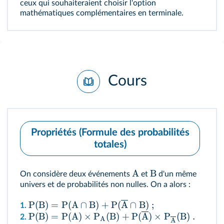
ceux qui souhaiteraient choisir l'option
mathématiques complémentaires en terminale.
Cours
Propriétés (Formule des probabilités
totales)
A
B
On considère deux événements
et
d'un même
univers et de probabilités non nulles. On a alors :
P
(
B
)
=
P
(
A
∩
B
)
+
P
(
A
∩
B
)
;
1.
P
(
B
)
=
P
(
A
)
×
P
(
B
)
+
P
(
A
)
×
P
(
B
)
.
2.
A
A