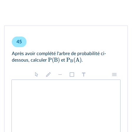
45
Après avoir complété l'arbre de probabilité ci-
P
(
B
)
P
(
A
)
dessous, calculer
et
.
B