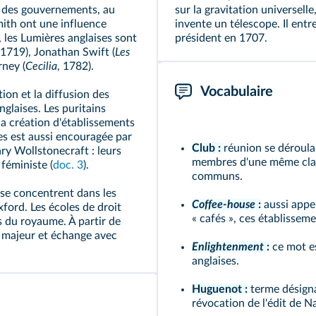
ts des gouvernements, au
sur la gravitation universelle
mith ont une influence
invente un télescope. Il entr
e, les Lumières anglaises sont
président en 1707.
 1719), Jonathan Swift (
Les
rney (
Cecilia
, 1782).
Vocabulaire
ion et la diffusion des
glaises. Les puritains
a création d'établissements
les est aussi encouragée par
Club :
réunion se déroula
 Wollstonecraft : leurs
membres d'une même class
féministe (
doc. 3
).
communs.
 se concentrent dans les
Coffee-house
:
aussi appe
ford. Les écoles de droit
« cafés », ces établissem
s du royaume. À partir de
l majeur et échange avec
Enlightenment
:
ce mot es
anglaises.
Huguenot :
terme désigna
révocation de l'édit de N