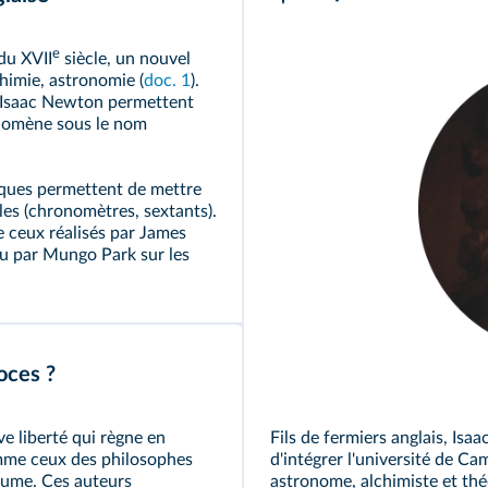
e
du XVII
siècle, un nouvel
chimie, astronomie (
doc. 1
).
Isaac Newton
permettent
énomène sous le nom
iques permettent de mettre
les (chronomètres, sextants).
 ceux réalisés par James
ou par Mungo Park sur les
oces ?
ve liberté qui règne en
Fils de fermiers anglais, Is
omme ceux des philosophes
d'intégrer l'université de Ca
Hume. Ces auteurs
astronome, alchimiste et théo