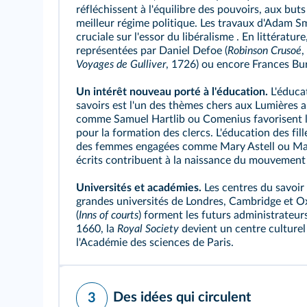
réfléchissent à l'équilibre des pouvoirs, aux bu
meilleur régime politique. Les travaux d'Adam S
cruciale sur l'essor du
libéralisme
. En littératur
représentées par Daniel Defoe (
Robinson Crusoé
,
Voyages de Gulliver
, 1726) ou encore Frances Bu
Un intérêt nouveau porté à l'éducation.
L'éducat
savoirs est l'un des thèmes chers aux Lumières an
comme Samuel Hartlib ou Comenius favorisent l
pour la formation des clercs. L'éducation des fil
des femmes engagées comme Mary Astell ou Mary
écrits contribuent à la naissance du mouvement 
Universités et académies.
Les centres du savoir
grandes universités de Londres, Cambridge et Ox
(
Inns of courts
) forment les futurs administrateur
1660, la
Royal Society
devient un centre culture
l'Académie des sciences de Paris.
Des idées qui circulent
3