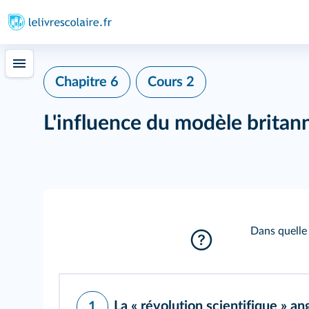
Chapitre 6
Cours 2
L'influence du modèle britan
Dans quelle 
La « révolution scientifique » an
1