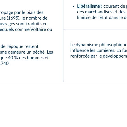
Libéralisme :
courant de p
des marchandises et des p
ropage par le biais des
limitée de l'État dans l
sure (1695), le nombre de
uvrages sont traduits en
llectuels comme Voltaire ou
Le dynamisme philosophique, 
 de l'époque restent
influence les Lumières. La f
phème demeure un péché. Les
renforcée par le développeme
s que 40 % des hommes et
1740.