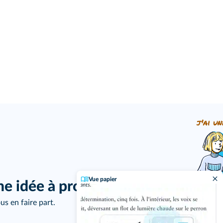
j'ai un
Vue papier
ne idée à proposer ?
us en faire part.