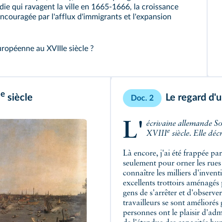
die qui ravagent la ville en 1665-1666, la croissance
encouragée par l'afflux d'immigrants et l'expansion
ropéenne au XVIIIe siècle ?
e
I
siècle
Le regard d'
Doc. 2
L'écrivaine allemande Sophie von la Roche a voyagé à Londres à la fin du
e
XVIII
siècle. Elle déc
Là encore, j'ai été frappée par
seulement pour orner les rues e
connaître les milliers d'invent
excellents trottoirs aménagés
gens de s'arrêter et d'observe
travailleurs se sont amélioré
personnes ont le plaisir d'adm