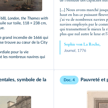
de l'étendue des capacités hum
[...] Nous avons marché jusqu
haut en bas ce puissant fleuv
768),
London, the Thames with
j'ai vu de nombreux navires p
uile sur toile, 118 × 238 cm,
navires employés par le comme
ue.
qui transmettent le mieux la ric
plus que nul autre le luxe et l'
le grand incendie de 1666 qui
 se trouve au cœur de la City
Sophie von La Roche,
Journal
, 1776
rdiale pour la vie
t les nombreux navires qui
ntales, symbole de la
Pauvreté et 
Doc. 4